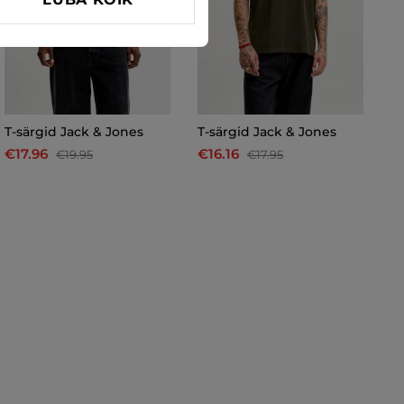
T-särgid Jack & Jones
T-särgid Jack & Jones
T-
€17.96
€16.16
€
€19.95
€17.95