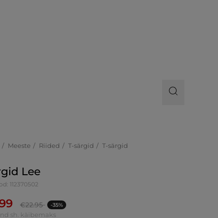
Meeste
Riided
T-särgid
T-särgid
rgid Lee
od: 112370502
.99
€
22.95
-35%
ind sh. käibemaks