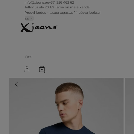
info@xjeans.eu
+371 256 462 62
Tellimus üle 20 €? Tarne on meie kanda!
Proovi kodus – tasuta tagastus 14 päeva jooksul
EE
0