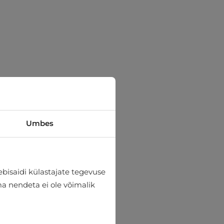
Umbes
bisaidi külastajate tegevuse
lma nendeta ei ole võimalik