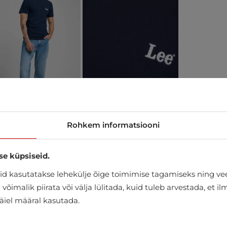
Rohkem informatsiooni
se küpsiseid.
d kasutatakse lehekülje õige toimimise tagamiseks ning vee
õimalik piirata või välja lülitada, kuid tuleb arvestada, et i
täiel määral kasutada.