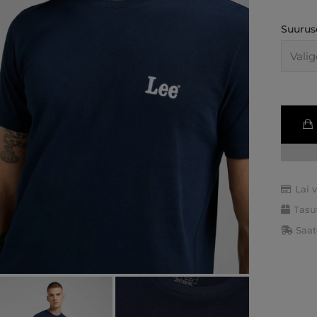
Suurus
Lai 
Tasu
Saat