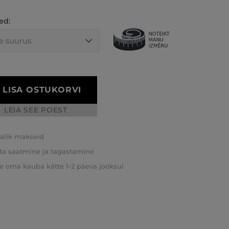
ed:
LISA OSTUKORVI
LEIA SEE POEST
valik makseid
ta saatmine ja tagastamine
e oma kauba kätte 1-2 päeva jooksul