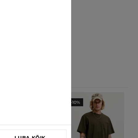
-10%
-10%
LUBA KÕIK