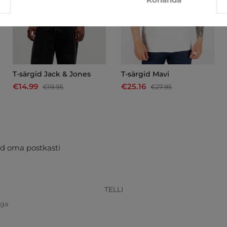
T-särgid Jack & Jones
T-särgid Mavi
€14.99
€25.16
€19.95
€27.95
d oma postkasti
TELLI
iga