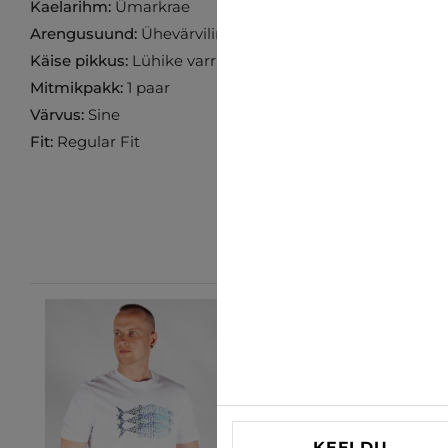
Kaelarihm:
Ümarkrae
Arengusuund:
Ühevärviline
Käise pikkus:
Lühike varrukas
Mitmikpakk:
1 paar
Värvus:
Sine
Fit:
Regular Fit
-28%
KEELDU