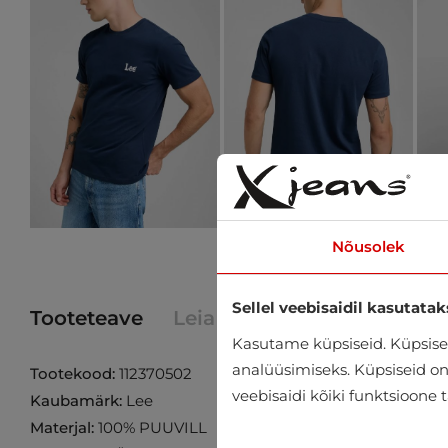
Nõusolek
Sellel veebisaidil kasutatak
Tooteteave
Leia toode poest
Kasutame küpsiseid. Küpsisei
analüüsimiseks. Küpsiseid on v
Tootekood:
112370502
veebisaidi kõiki funktsioone 
Kaubamärk:
Lee
Materjal:
100% PUUVILL