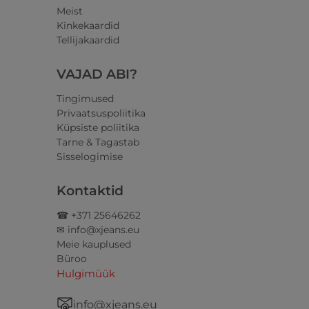
Meist
Kinkekaardid
Tellijakaardid
VAJAD ABI?
Tingimused
Privaatsuspoliitika
Küpsiste poliitika
Tarne & Tagastab
Sisselogimise
Kontaktid
☎ +371 25646262
✉ info@xjeans.eu
Meie kauplused
Büroo
Hulgimüük
info@xjeans.eu