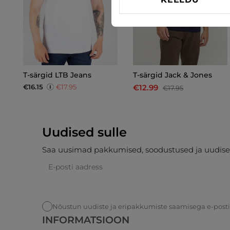
T-särgid LTB Jeans
T-särgid Jack & Jones
€16.15
€17.95
€12.99
€17.95
Uudised sulle
Saa uusimad pakkumised, soodustused ja uudise
Nõustun uudiste ja eripakkumiste saamisega e-post
INFORMATSIOON