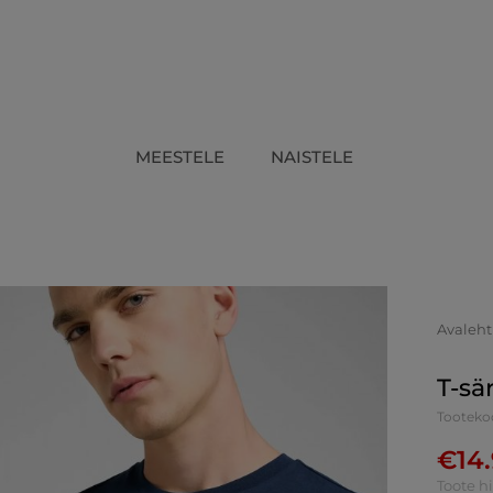
MEESTELE
NAISTELE
Avaleht
T-sä
Tooteko
€
14
Toote h