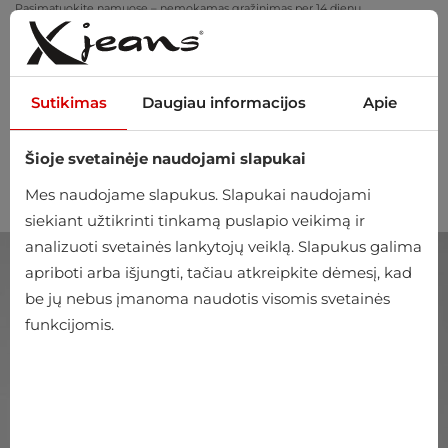
Pasimatuokite namuose – nemokamas grąžinimas per 14 dienų
Sutikimas
Daugiau informacijos
Apie
Šioje svetainėje naudojami slapukai
0
Mes naudojame slapukus. Slapukai naudojami
siekiant užtikrinti tinkamą puslapio veikimą ir
analizuoti svetainės lankytojų veiklą. Slapukus galima
apriboti arba išjungti, tačiau atkreipkite dėmesį, kad
be jų nebus įmanoma naudotis visomis svetainės
funkcijomis.