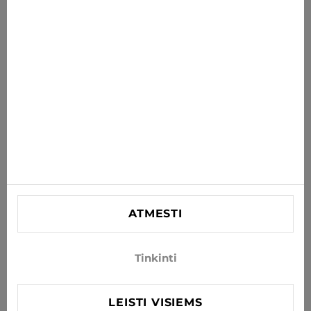
PRENUMERUOTI
Sutinku gauti naujienas ir specialius pasiūlymus el. paštu
INFORMACIJA
PAGALBA
KONTAKTINĖ
SIA "Lagra"
Reg. nr. 44103021416
ATMESTI
info@xjeans.eu
+371 256 462 62
Tinkinti
Sekite mus socialiniuose tinkluose
LEISTI VISIEMS