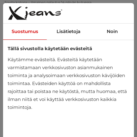
Sovita kotona – ilmainen palautus 14 päivän kuluessa
Suostumus
Lisätietoja
Noin
Tällä sivustolla käytetään evästeitä
0
Käytämme evästeitä. Evästeitä käytetään
varmistamaan verkkosivuston asianmukainen
toiminta ja analysoimaan verkkosivuston kävijöiden
toimintaa. Evästeiden käyttöä on mahdollista
rajoittaa tai poistaa ne käytöstä, mutta huomaa, että
ilman niitä et voi käyttää verkkosivuston kaikkia
toimintoja.