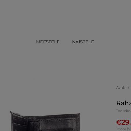
MEESTELE
NAISTELE
Avaleht
Raha
Tooteko
€
29
Toote h