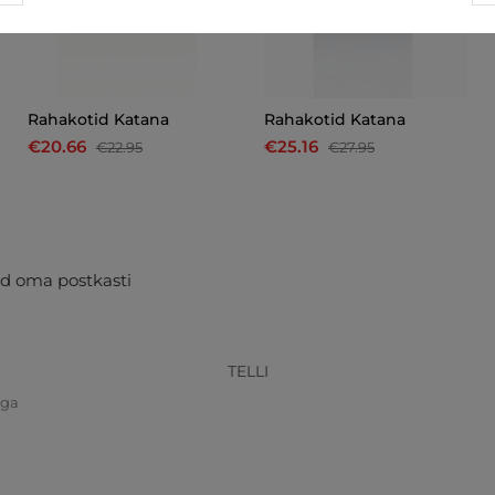
Rahakotid Katana
Rahakotid Katana
€20.66
€25.16
€22.95
€27.95
d oma postkasti
TELLI
iga