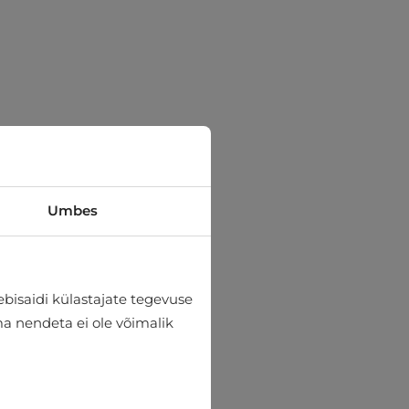
Umbes
bisaidi külastajate tegevuse
lma nendeta ei ole võimalik