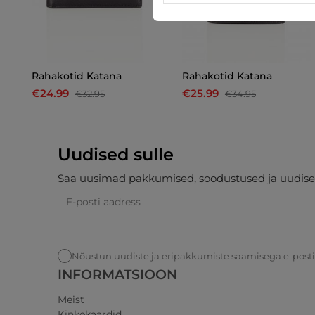
Rahakotid Katana
Rahakotid Katana
€24.99
€25.99
€32.95
€34.95
Uudised sulle
Saa uusimad pakkumised, soodustused ja uudise
Nõustun uudiste ja eripakkumiste saamisega e-post
INFORMATSIOON
Meist
Kinkekaardid