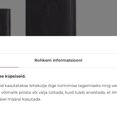
Rohkem informatsiooni
se küpsiseid.
d kasutatakse lehekülje õige toimimise tagamiseks ning vee
õimalik piirata või välja lülitada, kuid tuleb arvestada, et i
täiel määral kasutada.