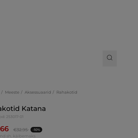
Meeste
Aksessuaarid
Rahakotid
kotid Katana
od: 253017-01
.66
€
32.95
-10%
ind sh. käibemaks