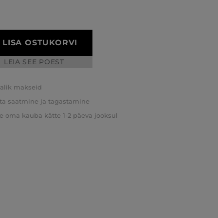
LISA OSTUKORVI
LEIA SEE POEST
valik makseid
ta saatmine ja tagastamine
e oma kauba kätte 1-2 päeva jooksul