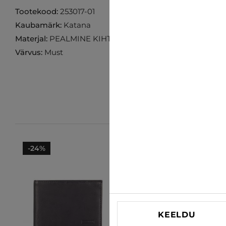
Tootekood:
253017-01
Kaubamärk:
Katana
Materjal:
PEALMINE KIHT: 100% LEHMA NAHK VOODER
Värvus:
Must
-24%
-26%
KEELDU