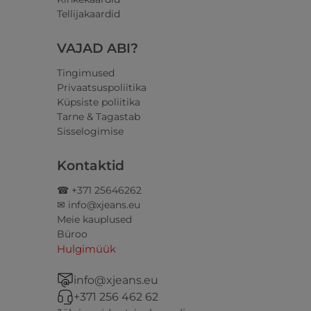
Tellijakaardid
VAJAD ABI?
Tingimused
Privaatsuspoliitika
Küpsiste poliitika
Tarne & Tagastab
Sisselogimise
Kontaktid
☎ +371 25646262
✉ info@xjeans.eu
Meie kauplused
Büroo
Hulgimüük
info@xjeans.eu
+371 256 462 62