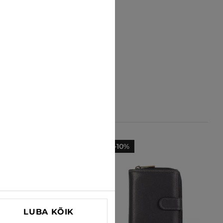
-23%
-10%
LUBA KÕIK