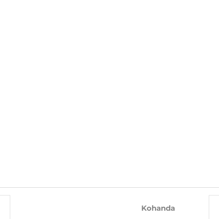
 100% POLÜESTER
KOOS SELLE TOOTEGA OSTA KA
-10%
-10%
Kohanda