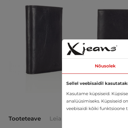
Nõusolek
Sellel veebisaidil kasutatak
Kasutame küpsiseid. Küpsisei
analüüsimiseks. Küpsiseid on v
veebisaidi kõiki funktsioone 
Tooteteave
Leia toode poest