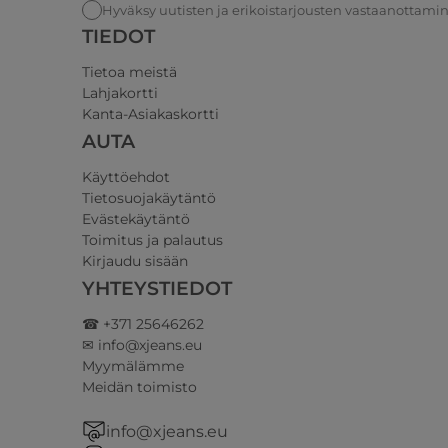
Hyväksy uutisten ja erikoistarjousten vastaanottami
TIEDOT
Tietoa meistä
Lahjakortti
Kanta-Asiakaskortti
AUTA
Käyttöehdot
Tietosuojakäytäntö
Evästekäytäntö
Toimitus ja palautus
Kirjaudu sisään
YHTEYSTIEDOT
☎ +371 25646262
✉ info@xjeans.eu
Myymälämme
Meidän toimisto
info@xjeans.eu