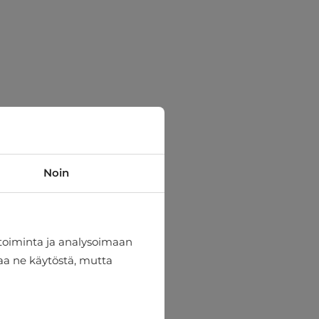
Noin
toiminta ja analysoimaan
taa ne käytöstä, mutta