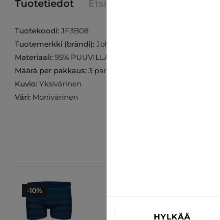
Tuotetiedot
Etsi tuote myymälästä
Tuotekoodi:
JF3B08
Tuotemerkki (brändi):
John Frank
Materiaali:
95% PUUVILLA 5% ELASTAANI
Määrä per pakkaus:
3 paria
Kuvio:
Yksivärinen
Väri:
Monivärinen
-10%
-10%
HYLKÄÄ