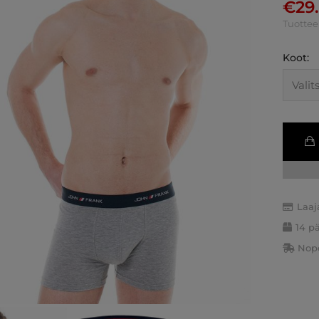
€
29
Tuottee
Koot:
Laaj
14 p
Nope