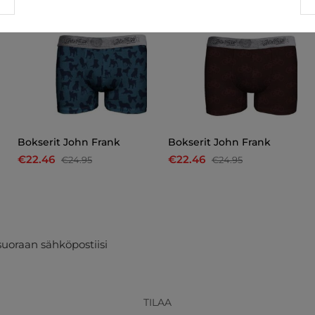
Bokserit John Frank
Bokserit John Frank
€22.46
€22.46
€24.95
€24.95
suoraan sähköpostiisi
TILAA