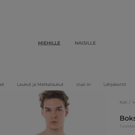
MIEHILLE
NAISILLE
eet
Laukut ja Matkalaukut
Uusi In
Lahjakortit
Koti
Boks
Tuoteko