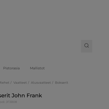
Pistorasia
Mallistot
Miehet
Vaatteet
Alusvaatteet
Bokserit
erit John Frank
odi: JF3B08