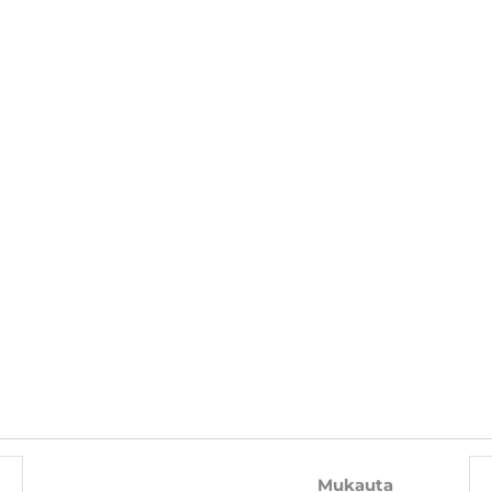
TÄLLÄ TUOTTEELLA OSTAA MYÖS
-10%
-10%
Mukauta