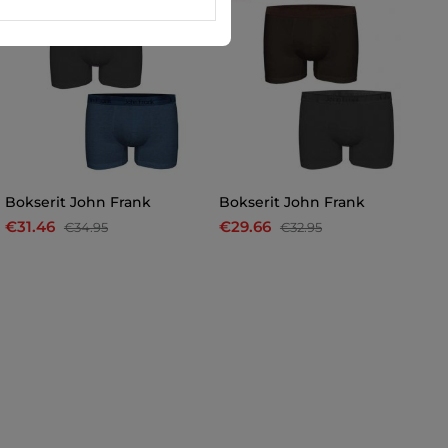
Bokserit John Frank
Bokserit John Frank
B
€31.46
€29.66
€
€34.95
€32.95