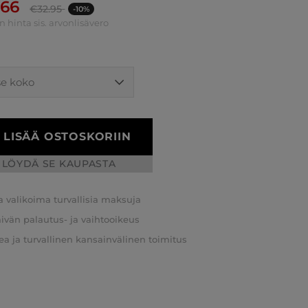
.66
€
32.95
-10%
n hinta sis. arvonlisävero
LISÄÄ OSTOSKORIIN
LÖYDÄ SE KAUPASTA
a valikoima turvallisia maksuja
äivän palautus- ja vaihtooikeus
a ja turvallinen kansainvälinen toimitus