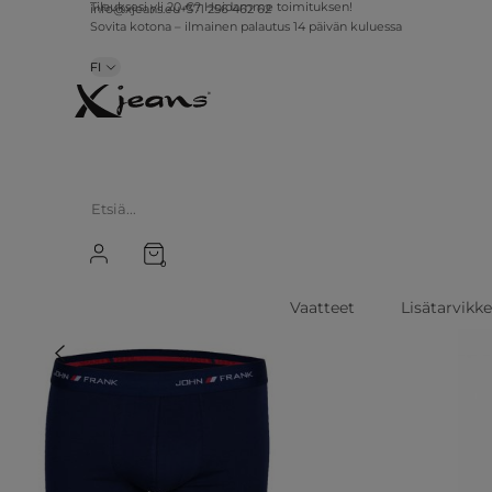
info@xjeans.eu
+371 256 462 62
Tilauksesi yli 20 €? Hoidamme toimituksen!
Sovita kotona – ilmainen palautus 14 päivän kuluessa
FI
0
Vaatteet
Lisätarvikk