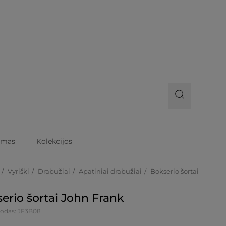
imas
Kolekcijos
Vyriški
Drabužiai
Apatiniai drabužiai
Bokserio šortai
erio šortai John Frank
kodas: JF3B08