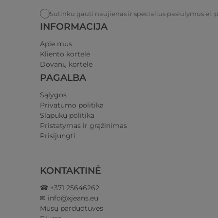
Sutinku gauti naujienas ir specialius pasiūlymus el. 
INFORMACIJA
Apie mus
Kliento kortelė
Dovanų kortelė
PAGALBA
Sąlygos
Privatumo politika​
Slapukų politika
Pristatymas ir grąžinimas​
Prisijungti​
KONTAKTINĖ
☎ +371 25646262
✉ info@xjeans.eu
Mūsų parduotuvės