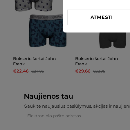
ATMESTI
Bokserio šortai John
Bokserio šortai John
Frank
Frank
€22.46
€29.66
€24.95
€32.95
Naujienos tau
Gaukite naujausius pasiūlymus, akcijas ir naujiena