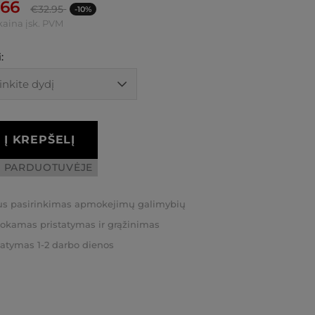
.66
€
32.95
-10%
kaina įsk. PVM
:
Į KREPŠELĮ
I PARDUOTUVĖJE
us pasirinkimas apmokejimų galimybių
kamas pristatymas ir grąžinimas
tatymas 1-2 darbo dienos