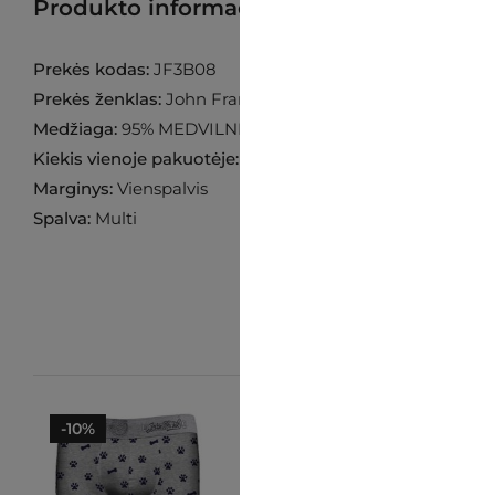
Produkto informacija
Raskite prekę p
Prekės kodas:
JF3B08
Prekės ženklas:
John Frank
Medžiaga:
95% MEDVILNĖ 5% ELASTANAS
Kiekis vienoje pakuotėje:
3 poros
Marginys:
Vienspalvis
Spalva:
Multi
-10%
-10%