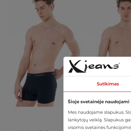
Sutikimas
Šioje svetainėje naudojami
Mes naudojame slapukus. Slap
lankytojų veiklą. Slapukus g
visomis svetainės funkcijomis