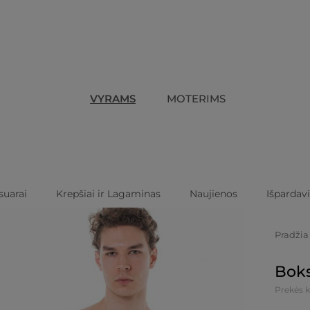
VYRAMS
MOTERIMS
suarai
Krepšiai ir Lagaminas
Naujienos
Išpardav
Pradžia
Boks
Prekės 