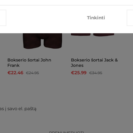
Tinkinti
Bokserio šortai John
Bokserio šortai Jack &
Frank
Jones
€22.46
€25.99
€24.95
€34.95
s į savo el. paštą
PRENUMERUOTI