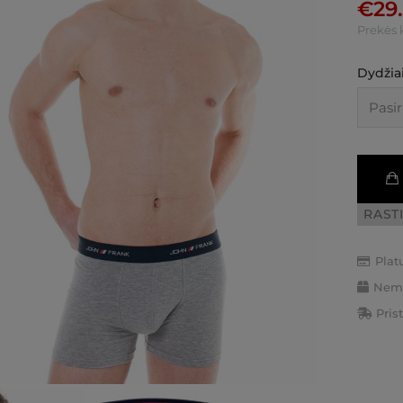
€
29
Prekės 
Dydžiai
RAST
Plat
Nemo
Pris