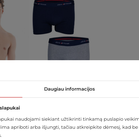
Daugiau informacijos
 slapukai
ukai naudojami siekiant užtikrinti tinkamą puslapio veikimą
alima apriboti arba išjungti, tačiau atkreipkite dėmesį, kad
.