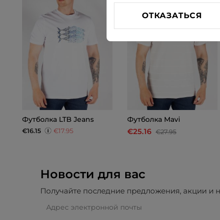
ОТКАЗАТЬСЯ
Футболкa LTB Jeans
Футболкa Mavi
€16.15
€17.95
€25.16
€27.95
Новости для вас
Получайте последние предложения, акции и н