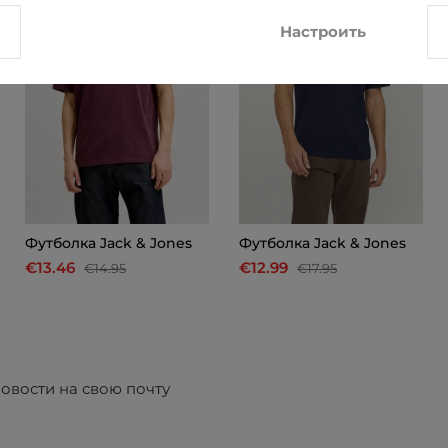
Настроить
Футболкa Jack & Jones
Футболкa Jack & Jones
€13.46
€12.99
€14.95
€17.95
овости на свою почту