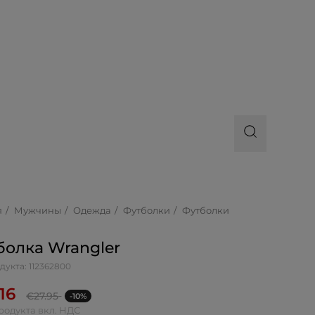
я
Мужчины
Одежда
Футболки
Футболки
болкa Wrangler
дукта: 112362800
.16
€
27.95
-10%
родукта вкл. НДС