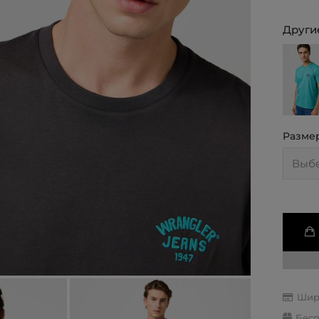
Другие
Разме
Шир
Бесп