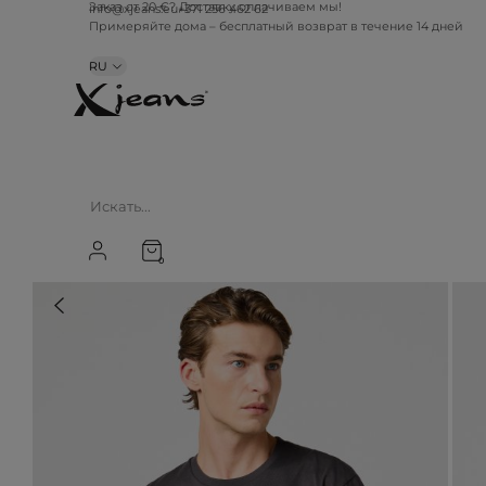
info@xjeans.eu
+371 256 462 62
Заказ от 20 €? Доставку оплачиваем мы!
Примеряйте дома – бесплатный возврат в течение 14 дней
RU
0