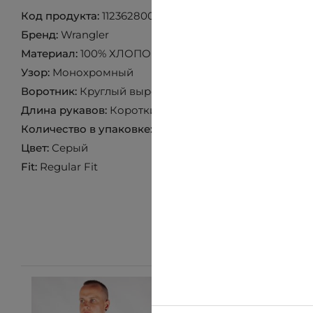
Код продукта:
112362800
Бренд:
Wrangler
Материал:
100% ХЛОПОК
Узор:
Монохромный
Воротник:
Круглый вырез
Длина рукавов:
Короткий рукав
Количество в упаковке:
1 пара
Цвет:
Серый
Fit:
Regular Fit
-10%