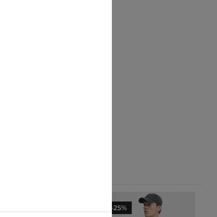
-10%
-25%