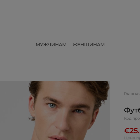
МУЖЧИНАМ
ЖЕНЩИНАМ
Главна
Фут
Код про
€
25
Цена п