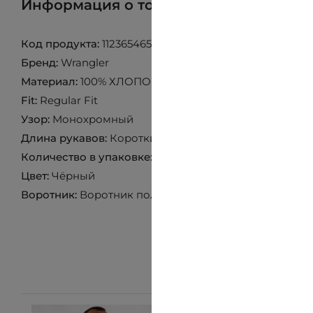
Информация о товаре
Найти товар 
Код продукта:
112365465
Бренд:
Wrangler
Материал:
100% ХЛОПОК
Fit:
Regular Fit
Узор:
Монохромный
Длина рукавов:
Короткий рукав
Количество в упаковке:
1 пара
Цвет:
Чёрный
Воротник:
Воротник поло