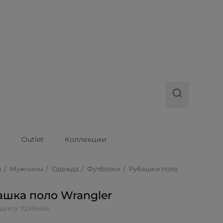
ы
Outlet
Коллекции
я
Мужчины
Одежда
Футболки
Рубашки поло
ашкa поло Wrangler
дукта: 112365465