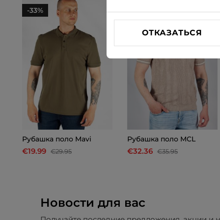
-33%
-10%
ОТКАЗАТЬСЯ
Рубашкa поло Mavi
Рубашкa поло MCL
€19.99
€32.36
€29.95
€35.95
Новости для вас
Получайте последние предложения, акции и н