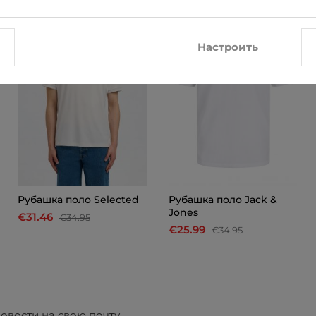
-10%
-26%
Настроить
Рубашкa поло Selected
Рубашкa поло Jack &
Jones
€31.46
€34.95
€25.99
€34.95
овости на свою почту