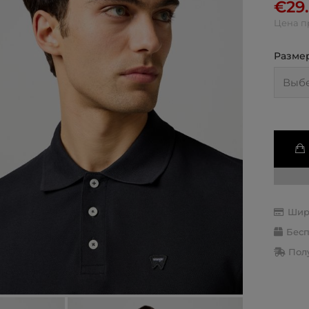
€
29
Цена п
Разме
Шир
Бесп
Полу