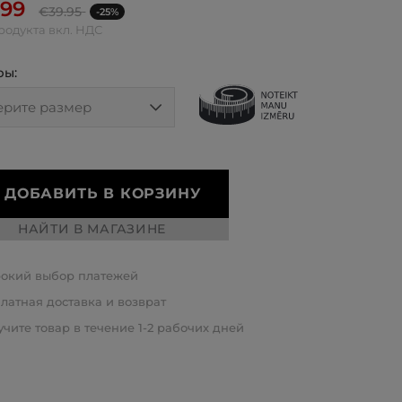
.99
€
39.95
-25%
родукта вкл. НДС
ры:
ДОБАВИТЬ В КОРЗИНУ
НАЙТИ В МАГАЗИНЕ
окий выбор платежей
латная доставка и возврат
чите товар в течение 1-2 рабочих дней