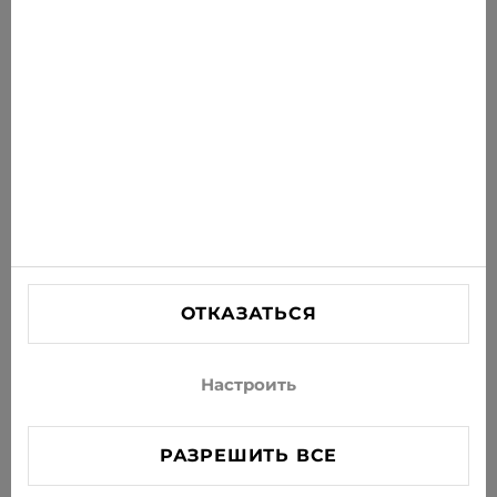
новости на свою почту
ПОДПИСАТЬСЯ
Соглашаюсь получать рассылку новостей и
специальных предложений по электронной почте
ИНФОРМАЦИЯ
ПОМОЩЬ
СВЯЗАТЬСЯ С НАМИ
ОТКАЗАТЬСЯ
info@xjeans.eu
+371 256 462 62
Настроить
Подписывайтесь на нас в соцсетях
РАЗРЕШИТЬ ВСЕ