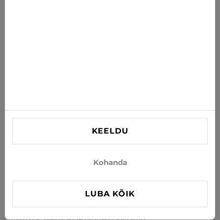
postkasti
TELLI
Nõustun uudiste ja eripakkumiste saamisega e-postiga
INFORMATSIOON
VAJAD ABI?
Kontaktid
KEELDU
info@xjeans.eu
+371 256 462 62
Kohanda
Jälgi meid sotsiaalmeedias
LUBA KÕIK
© 2026 X Jeans. Kõik õigused kaitstud.