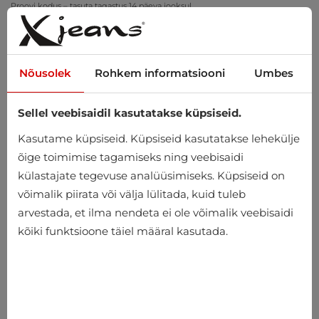
Proovi kodus – tasuta tagastus 14 päeva jooksul
Nõusolek
Rohkem informatsiooni
Umbes
Sellel veebisaidil kasutatakse küpsiseid.
0
Kasutame küpsiseid. Küpsiseid kasutatakse lehekülje
õige toimimise tagamiseks ning veebisaidi
külastajate tegevuse analüüsimiseks. Küpsiseid on
võimalik piirata või välja lülitada, kuid tuleb
arvestada, et ilma nendeta ei ole võimalik veebisaidi
kõiki funktsioone täiel määral kasutada.