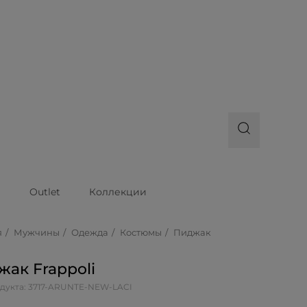
ы
Outlet
Коллекции
я
Мужчины
Одежда
Костюмы
Пиджак
жак Frappoli
дукта: 3717-ARUNTE-NEW-LACI