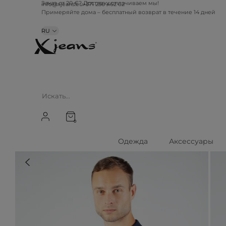
info@xjeans.eu
+371 256 462 62
Заказ от 20 €? Доставку оплачиваем мы!
Примеряйте дома – бесплатный возврат в течение 14 дней
RU
0
Одежда
Аксессуары