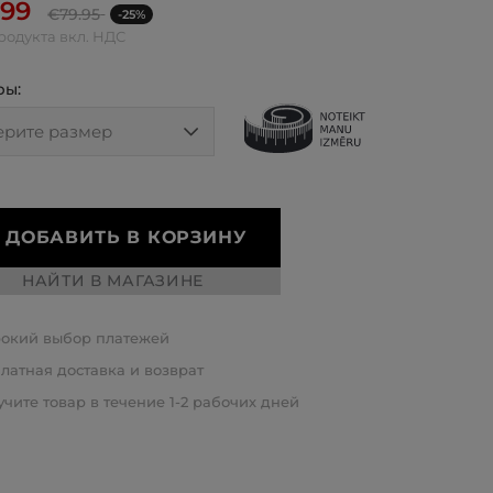
.99
€
79.95
-25%
родукта вкл. НДС
ры:
ДОБАВИТЬ В КОРЗИНУ
НАЙТИ В МАГАЗИНЕ
окий выбор платежей
латная доставка и возврат
чите товар в течение 1-2 рабочих дней