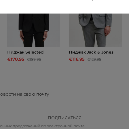
Пиджак Selected
Пиджак Jack & Jones
€170.95
€116.95
€189.95
€129.95
овости на свою почту
ПОДПИСАТЬСЯ
альных предложений по электронной почте