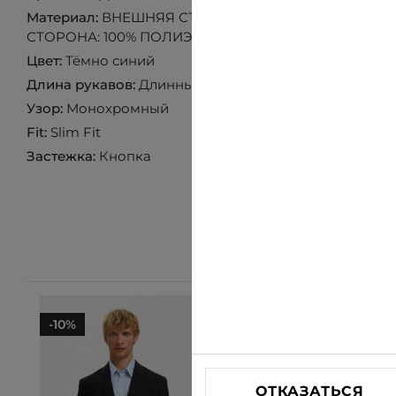
Материал:
ВНЕШНЯЯ СТОРОНА: 70% ХЛОПОК 25% П
СТОРОНА: 100% ПОЛИЭСТЕР
Цвет:
Тёмно синий
Длина рукавов:
Длинный рукав
Узор:
Монохромный
Fit:
Slim Fit
Застежка:
Кнопка
-10%
-10%
ОТКАЗАТЬСЯ