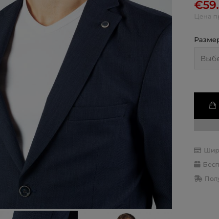
€
59
Цена п
Разме
Шир
Бесп
Полу