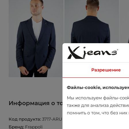
Разрешение
Файлы-cookie, используе
Мы используем файлы-cooki
Информация о товаре
Найти товар 
также для анализа действи
помнить о том, что без ни
Код продукта:
3717-ARUNTE-NEW-LACI
Бренд:
Frappoli