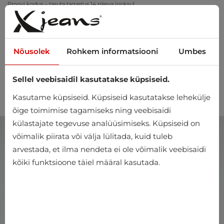
Proovi kodus – tasuta tagastus 14 päeva jooksul
Nõusolek
Rohkem informatsiooni
Umbes
Sellel veebisaidil kasutatakse küpsiseid.
0
Kasutame küpsiseid. Küpsiseid kasutatakse lehekülje
õige toimimise tagamiseks ning veebisaidi
külastajate tegevuse analüüsimiseks. Küpsiseid on
võimalik piirata või välja lülitada, kuid tuleb
arvestada, et ilma nendeta ei ole võimalik veebisaidi
kõiki funktsioone täiel määral kasutada.