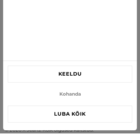
TELLI
Nõustun uudiste ja eripakkumiste saamisega e-postiga
INFORMATSIOON
VAJAD ABI?
Kontaktid
KEELDU
info@xjeans.eu
+371 256 462 62
Kohanda
Jälgi meid sotsiaalmeedias
LUBA KÕIK
© 2026 X Jeans. Kõik õigused kaitstud.