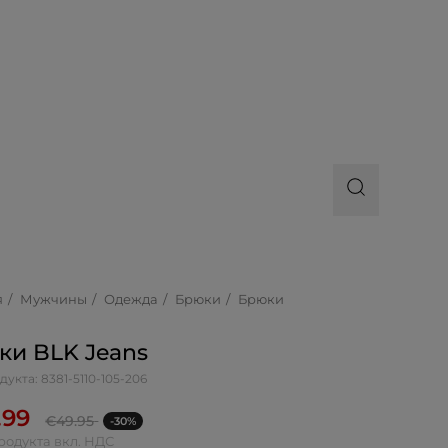
я
Мужчины
Одежда
Брюки
Брюки
ки BLK Jeans
дукта: 8381-5110-105-206
.99
€
49.95
-30%
родукта вкл. НДС