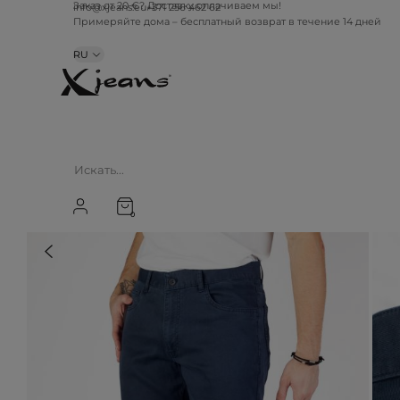
info@xjeans.eu
+371 256 462 62
Заказ от 20 €? Доставку оплачиваем мы!
Примеряйте дома – бесплатный возврат в течение 14 дней
RU
0