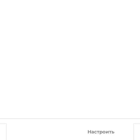
СОПУТСТВУЮЩИЕ ТОВАРЫ
-10%
-26%
Настроить