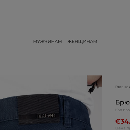
МУЖЧИНАМ
ЖЕНЩИНАМ
Главна
Брю
Код про
€
34
Цена п