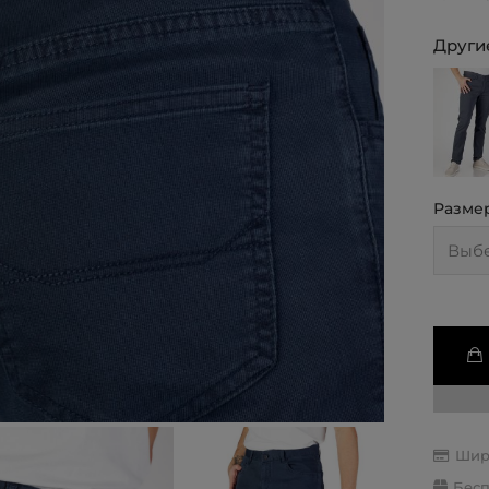
Другие
Разме
Шир
Бесп