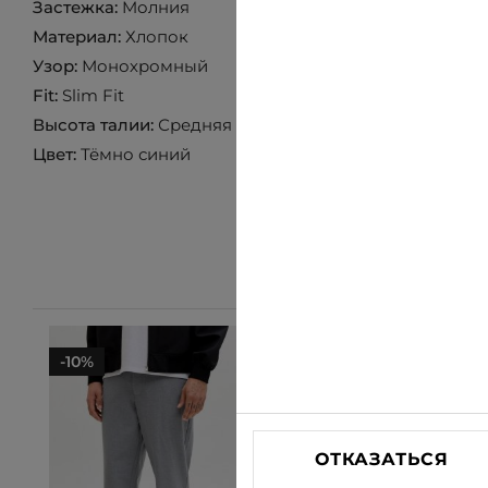
Застежка:
Mолния
Материал:
Хлопок
Узор:
Монохромный
Fit:
Slim Fit
Высота талии:
Средняя
Цвет:
Тёмно синий
-10%
-13%
ОТКАЗАТЬСЯ