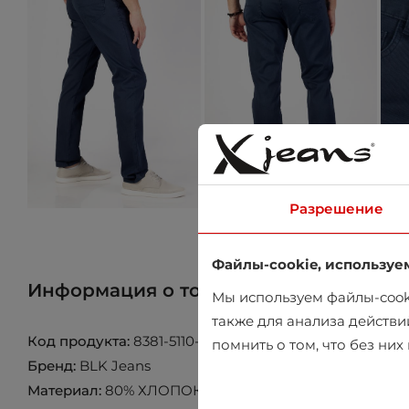
Разрешение
Файлы-cookie, используе
Информация о товаре
Найти товар 
Мы используем файлы-cooki
также для анализа действи
Код продукта:
8381-5110-105-206
помнить о том, что без ни
Бренд:
BLK Jeans
Материал:
80% ХЛОПОК 18% ПОЛИЭСТЕР 2% ЭЛАСТ