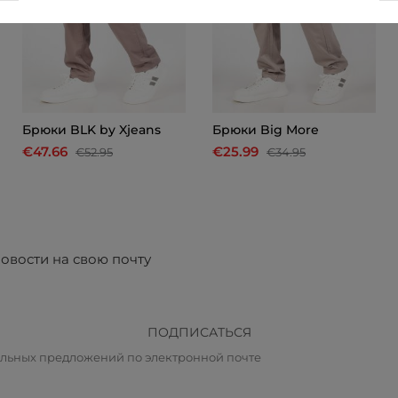
Брюки BLK by Xjeans
Брюки Big More
€47.66
€25.99
€52.95
€34.95
овости на свою почту
ПОДПИСАТЬСЯ
альных предложений по электронной почте