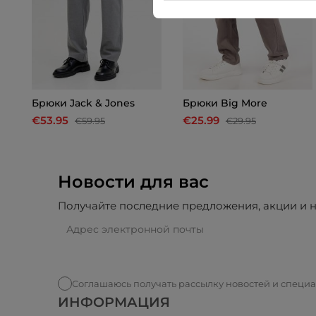
Брюки Jack & Jones
Брюки Big More
€53.95
€25.99
€59.95
€29.95
Новости для вас
Получайте последние предложения, акции и н
Соглашаюсь получать рассылку новостей и специ
ИНФОРМАЦИЯ