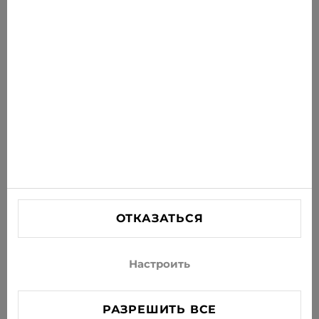
Получайте последние предложения, акции и
новости на свою почту
ПОДПИСАТЬСЯ
Соглашаюсь получать рассылку новостей и
специальных предложений по электронной почте
ИНФОРМАЦИЯ
ПОМОЩЬ
СВЯЗАТЬСЯ С НАМИ
ОТКАЗАТЬСЯ
info@xjeans.eu
+371 256 462 62
Настроить
Подписывайтесь на нас в соцсетях
РАЗРЕШИТЬ ВСЕ