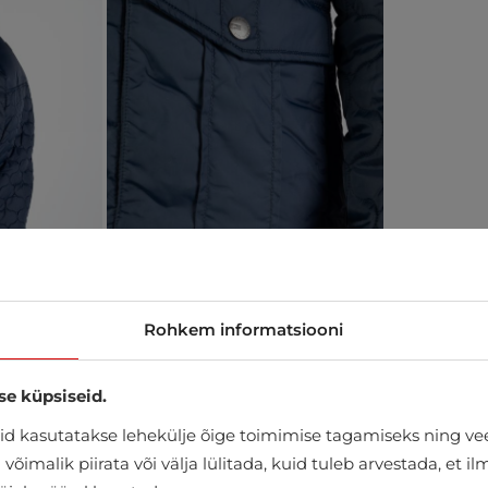
Rohkem informatsiooni
se küpsiseid.
d kasutatakse lehekülje õige toimimise tagamiseks ning vee
õimalik piirata või välja lülitada, kuid tuleb arvestada, et i