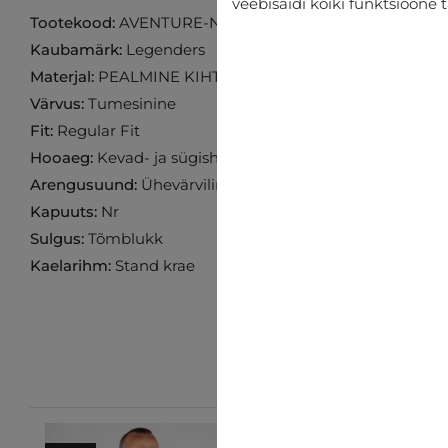
veebisaidi kõiki funktsioone 
Tootekood:
AVENTURE-NAVY
Kaubamärk:
Legenders
Materjal:
PEALMINE KIHT: 100% NAILON VOODER: 100
Värvus:
Tumesinine
Fit:
Regular Fit
Hooaeg:
Kevad- ja sügishooajaks
Arengusuund:
Ühevärviline
Kapuuts:
Nr
Sulgus:
Tõmblukk
Kaelarihm:
Stand krae