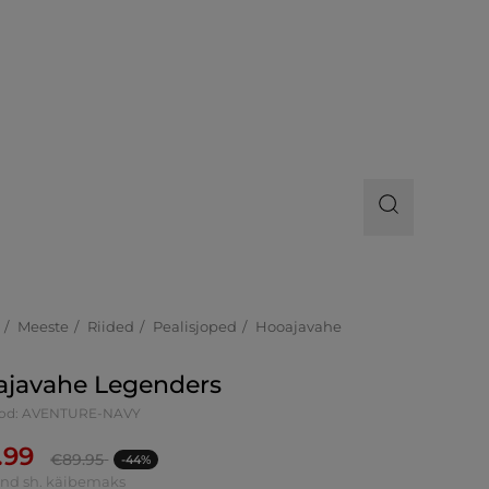
Meeste
Riided
Pealisjoped
Hooajavahe
ajavahe Legenders
ood: AVENTURE-NAVY
.99
€
89.95
-44%
ind sh. käibemaks