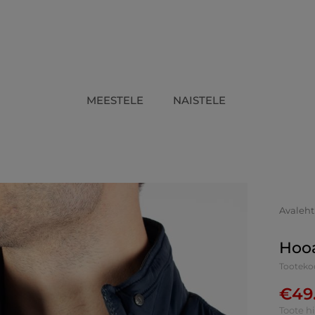
MEESTELE
NAISTELE
Avaleht
Hoo
Tootek
€
49
Toote h