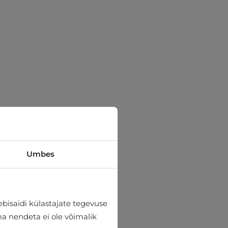
Umbes
bisaidi külastajate tegevuse
lma nendeta ei ole võimalik