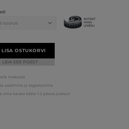
ed:
LISA OSTUKORVI
LEIA SEE POEST
valik makseid
ta saatmine ja tagastamine
e oma kauba kätte 1-2 päeva jooksul