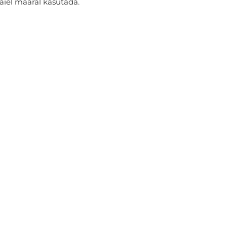
täiel määral kasutada.
% POLÜESTER
KOOS SELLE TOOTEGA OSTA KA