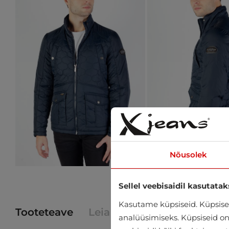
Nõusolek
Sellel veebisaidil kasutatak
Kasutame küpsiseid. Küpsisei
Tooteteave
Leia toode poest
analüüsimiseks. Küpsiseid on v