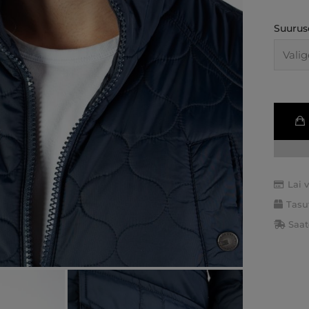
Suurus
Lai 
Tasu
Saat