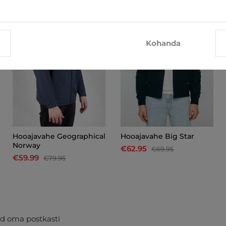
-25%
-10%
Kohanda
Hooajavahe Geographical
Hooajavahe Big Star
Norway
€62.95
€69.95
€59.99
€79.95
d oma postkasti