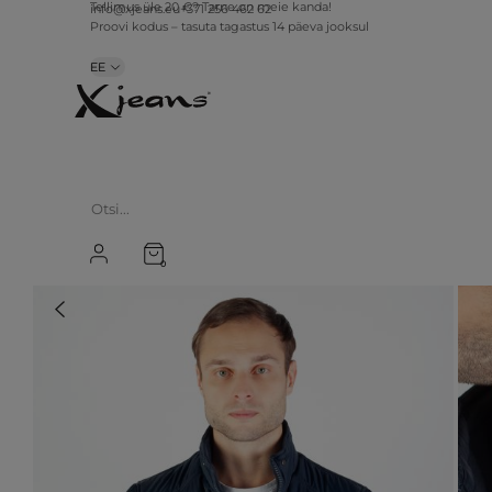
info@xjeans.eu
+371 256 462 62
Tellimus üle 20 €? Tarne on meie kanda!
Proovi kodus – tasuta tagastus 14 päeva jooksul
EE
0