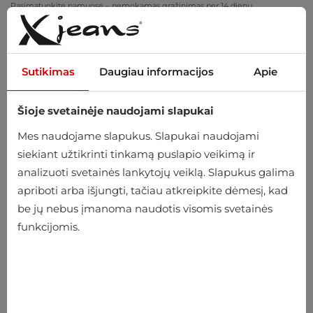
Pasimatuokite namuose – nemokamas grąžinimas per 14 dienų
Sutikimas
Daugiau informacijos
Apie
Šioje svetainėje naudojami slapukai
0
Mes naudojame slapukus. Slapukai naudojami
siekiant užtikrinti tinkamą puslapio veikimą ir
analizuoti svetainės lankytojų veiklą. Slapukus galima
Pradžia
Vyriški
Drabužiai
Apatiniai drabužiai
Chalatai
apriboti arba išjungti, tačiau atkreipkite dėmesį, kad
be jų nebus įmanoma naudotis visomis svetainės
Chalatai
funkcijomis.
-10%
-10%