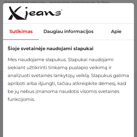
Pasimatuokite namuose – nemokamas grąžinimas per 14 dienų
Sutikimas
Daugiau informacijos
Apie
Šioje svetainėje naudojami slapukai
0
Mes naudojame slapukus. Slapukai naudojami
siekiant užtikrinti tinkamą puslapio veikimą ir
analizuoti svetainės lankytojų veiklą. Slapukus galima
apriboti arba išjungti, tačiau atkreipkite dėmesį, kad
be jų nebus įmanoma naudotis visomis svetainės
funkcijomis.