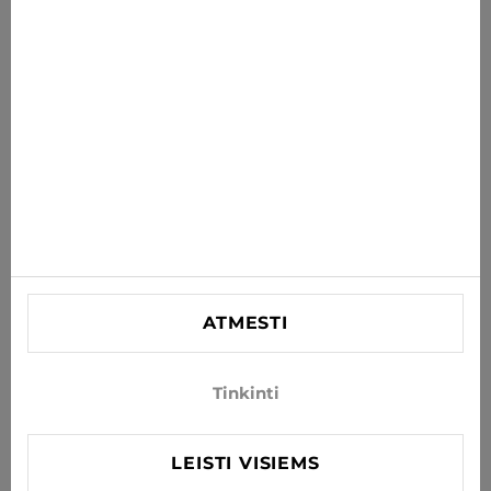
PRENUMERUOTI
Sutinku gauti naujienas ir specialius pasiūlymus el. paštu
INFORMACIJA
PAGALBA
KONTAKTINĖ
SIA "Lagra"
Reg. nr. 44103021416
ATMESTI
info@xjeans.eu
+371 256 462 62
Tinkinti
Sekite mus socialiniuose tinkluose
LEISTI VISIEMS