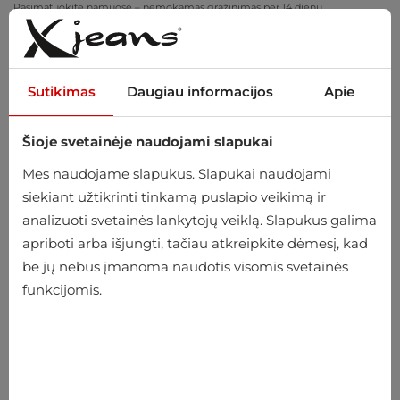
Pasimatuokite namuose – nemokamas grąžinimas per 14 dienų
Sutikimas
Daugiau informacijos
Apie
Šioje svetainėje naudojami slapukai
0
Mes naudojame slapukus. Slapukai naudojami
siekiant užtikrinti tinkamą puslapio veikimą ir
analizuoti svetainės lankytojų veiklą. Slapukus galima
apriboti arba išjungti, tačiau atkreipkite dėmesį, kad
be jų nebus įmanoma naudotis visomis svetainės
funkcijomis.