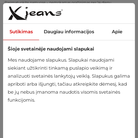
Pasimatuokite namuose – nemokamas grąžinimas per 14 dienų
Sutikimas
Daugiau informacijos
Apie
Šioje svetainėje naudojami slapukai
0
Mes naudojame slapukus. Slapukai naudojami
siekiant užtikrinti tinkamą puslapio veikimą ir
analizuoti svetainės lankytojų veiklą. Slapukus galima
apriboti arba išjungti, tačiau atkreipkite dėmesį, kad
be jų nebus įmanoma naudotis visomis svetainės
funkcijomis.