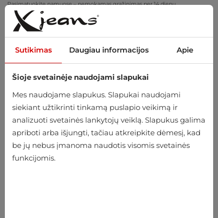
Pasimatuokite namuose – nemokamas grąžinimas per 14 dienų
Sutikimas
Daugiau informacijos
Apie
Šioje svetainėje naudojami slapukai
0
Mes naudojame slapukus. Slapukai naudojami
siekiant užtikrinti tinkamą puslapio veikimą ir
analizuoti svetainės lankytojų veiklą. Slapukus galima
apriboti arba išjungti, tačiau atkreipkite dėmesį, kad
be jų nebus įmanoma naudotis visomis svetainės
funkcijomis.