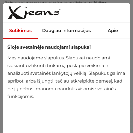
Pasimatuokite namuose – nemokamas grąžinimas per 14 dienų
Sutikimas
Daugiau informacijos
Apie
Šioje svetainėje naudojami slapukai
0
Mes naudojame slapukus. Slapukai naudojami
siekiant užtikrinti tinkamą puslapio veikimą ir
analizuoti svetainės lankytojų veiklą. Slapukus galima
apriboti arba išjungti, tačiau atkreipkite dėmesį, kad
be jų nebus įmanoma naudotis visomis svetainės
funkcijomis.