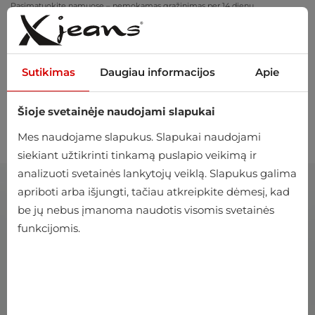
Pasimatuokite namuose – nemokamas grąžinimas per 14 dienų
Sutikimas
Daugiau informacijos
Apie
Šioje svetainėje naudojami slapukai
0
Mes naudojame slapukus. Slapukai naudojami
siekiant užtikrinti tinkamą puslapio veikimą ir
analizuoti svetainės lankytojų veiklą. Slapukus galima
apriboti arba išjungti, tačiau atkreipkite dėmesį, kad
be jų nebus įmanoma naudotis visomis svetainės
funkcijomis.