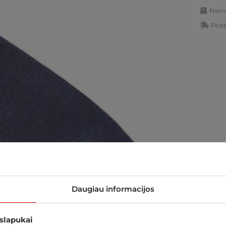
Nemo
Pris
Daugiau informacijos
 slapukai