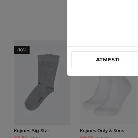
-10%
-10%
ATMESTI
Kojinės Big Star
Kojinės Only & Sons