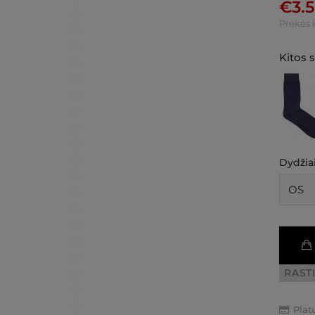
€
3.
Prekės 
Kitos 
Dydžiai
RAST
Plat