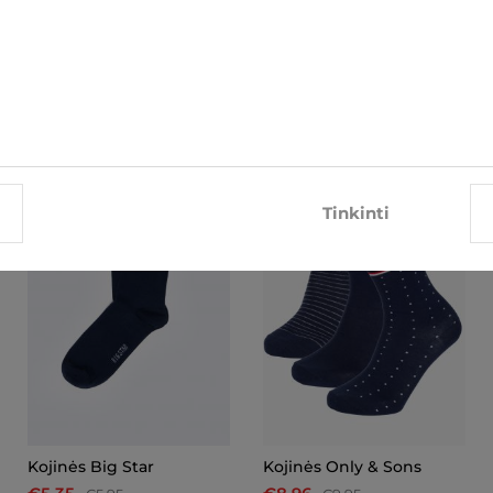
SUSIJĘ ELEMENTAI
-10%
-10%
Tinkinti
Kojinės Big Star
Kojinės Only & Sons