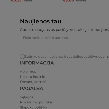
€5.35
€9.86
€5.95
€10.95
Naujienos tau
Gaukite naujausius pasiūlymus, akcijas ir naujiena
Sutinku gauti naujienas ir specialius pasiūlymus el. 
INFORMACIJA
Apie mus
Kliento kortelė
Dovanų kortelė
PAGALBA
Sąlygos
Privatumo politika​
Slapukų politika