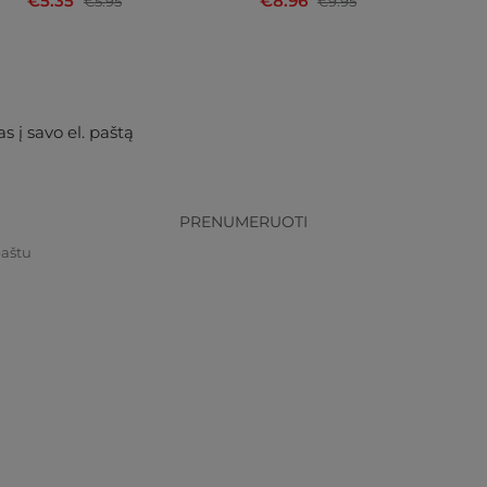
€5.35
€8.96
€5.95
€9.95
s į savo el. paštą
PRENUMERUOTI
paštu