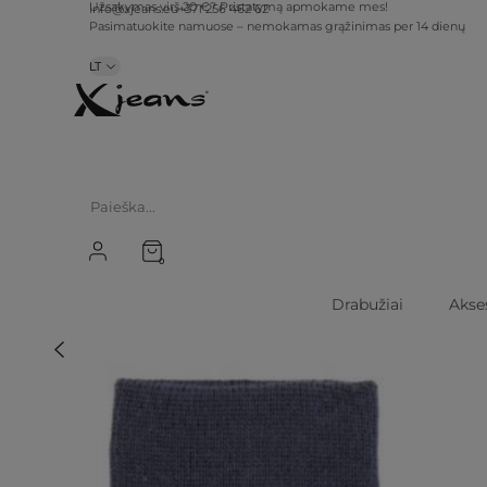
info@xjeans.eu
+371 256 462 62
Užsakymas virš 20 €? Pristatymą apmokame mes!
Pasimatuokite namuose – nemokamas grąžinimas per 14 dienų
LT
0
Drabužiai
Akse