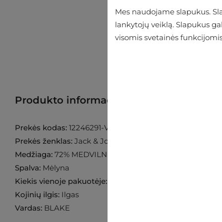
Mes naudojame slapukus. Slap
lankytojų veiklą. Slapukus g
visomis svetainės funkcijomis
Produkto informacija
Raskite prekę p
Prekės kodas:
12246291-Vintage-Indig
Prekės ženklas:
Jack & Jones
Medžiaga:
72% MEDVILNĖ 26% POLIESTERIS 2% ELAST
Spalva:
Mėlyna
Kiekis vienoje pakuotėje:
1 pora
Kojinių ilgis:
Ilgas
Vardas:
BLAKE