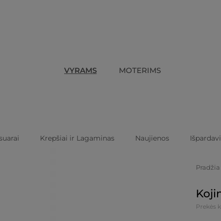
VYRAMS
MOTERIMS
suarai
Krepšiai ir Lagaminas
Naujienos
Išpardav
Pradžia
Koji
Prekės k