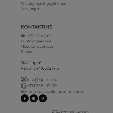
Pristatymas ir grąžinimas​
Prisijungti​
KONTAKTINĖ
☎ +371 25646262
✉ info@xjeans.eu
Mūsų parduotuvės
Biuras
SIA "Lagra"
Reg. nr. 44103021416
info@xjeans.eu
+371 256 462 62
Sekite mus socialiniuose tinkluose
+371 256 462 62