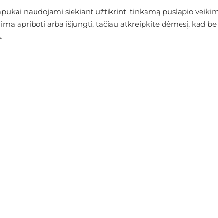
ukai naudojami siekiant užtikrinti tinkamą puslapio veikimą
alima apriboti arba išjungti, tačiau atkreipkite dėmesį, kad
.
arduotuvėje
ANAS