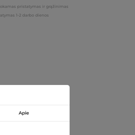
kamas pristatymas ir grąžinimas
tatymas 1-2 darbo dienos
Apie