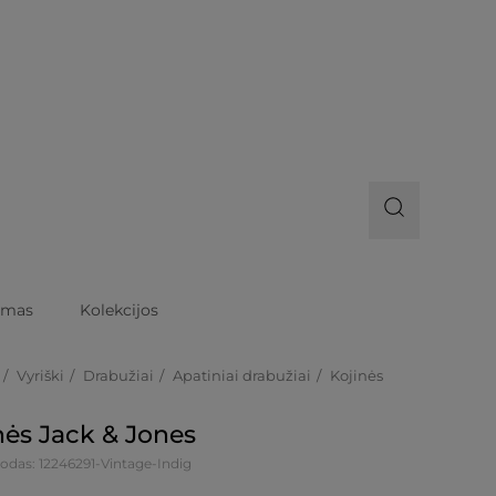
imas
Kolekcijos
Vyriški
Drabužiai
Apatiniai drabužiai
Kojinės
nės Jack & Jones
odas: 12246291-Vintage-Indig