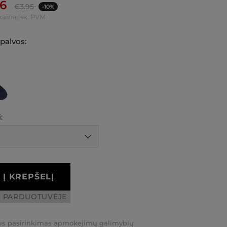
56
€
3.95
-10%
kaina įsk. PVM
spalvos:
:
Į KREPŠELĮ
I PARDUOTUVĖJE
us pasirinkimas apmokejimų galimybių