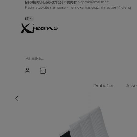
Užsakymas virš 20 €? Pristatymą apmokame mes!
info@xjeans.eu
+371 256 462 62
Pasimatuokite namuose – nemokamas grąžinimas per 14 dienų
LT
0
Drabužiai
Akse