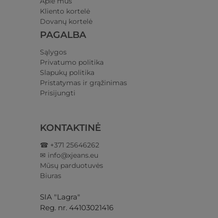
Apie mus
Kliento kortelė
Dovanų kortelė
PAGALBA
Sąlygos
Privatumo politika​
Slapukų politika
Pristatymas ir grąžinimas​
Prisijungti​
KONTAKTINĖ
☎ +371 25646262
✉ info@xjeans.eu
Mūsų parduotuvės
Biuras
SIA "Lagra"
Reg. nr. 44103021416