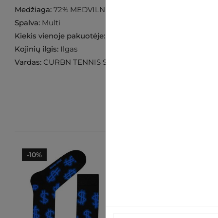
Medžiaga:
72% MEDVILNĖ 26% POLIESTERIS 2% ELAST
Spalva:
Multi
Kiekis vienoje pakuotėje:
7 poros
Kojinių ilgis:
Ilgas
Vardas:
CURBN TENNIS SOCKS
-10%
-10%