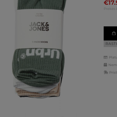
€
17
Prekės 
RAST
Plat
Nemo
Pris