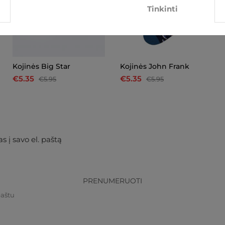
Tinkinti
Kojinės Big Star
Kojinės John Frank
€5.35
€5.35
€5.95
€5.95
s į savo el. paštą
PRENUMERUOTI
paštu