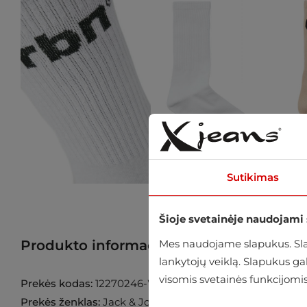
Sutikimas
Šioje svetainėje naudojami
Mes naudojame slapukus. Slap
Produkto informacija
Raskite prekę p
lankytojų veiklą. Slapukus g
visomis svetainės funkcijomis
Prekės kodas:
12270246-White
Prekės ženklas:
Jack & Jones