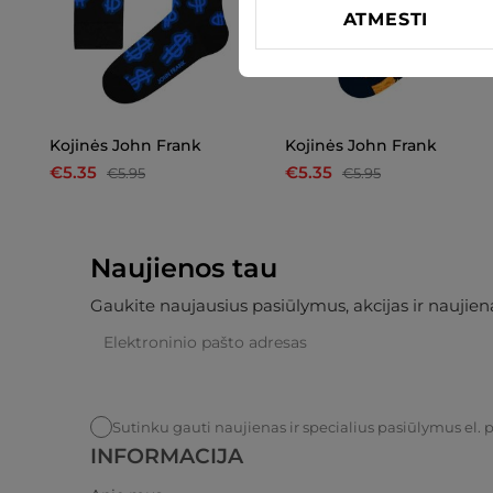
ATMESTI
Kojinės John Frank
Kojinės John Frank
€5.35
€5.35
€5.95
€5.95
Naujienos tau
Gaukite naujausius pasiūlymus, akcijas ir naujiena
Sutinku gauti naujienas ir specialius pasiūlymus el. 
INFORMACIJA