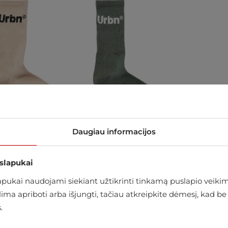
Daugiau informacijos
 slapukai
ukai naudojami siekiant užtikrinti tinkamą puslapio veikimą
arduotuvėje
alima apriboti arba išjungti, tačiau atkreipkite dėmesį, kad
.