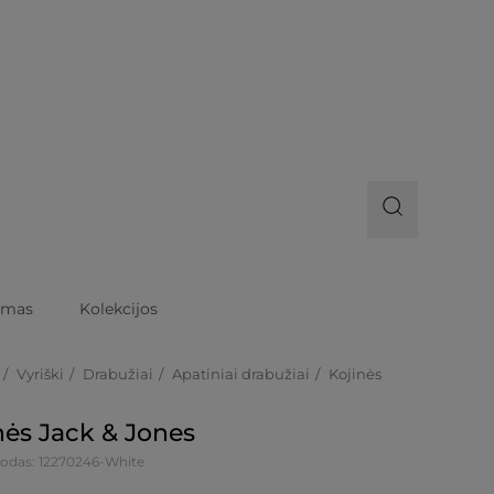
imas
Kolekcijos
Vyriški
Drabužiai
Apatiniai drabužiai
Kojinės
nės Jack & Jones
kodas: 12270246-White