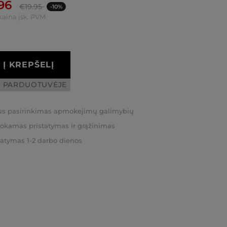
.96
€
19.95
-10%
kaina įsk. PVM
Į KREPŠELĮ
I PARDUOTUVĖJE
us pasirinkimas apmokejimų galimybių
kamas pristatymas ir grąžinimas
tatymas 1-2 darbo dienos