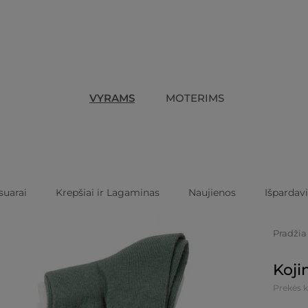
VYRAMS
MOTERIMS
suarai
Krepšiai ir Lagaminas
Naujienos
Išpardav
Pradžia
Koji
Prekės 