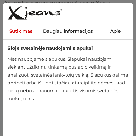
Pasimatuokite namuose – nemokamas grąžinimas per 14 dienų
Sutikimas
Daugiau informacijos
Apie
Šioje svetainėje naudojami slapukai
0
Mes naudojame slapukus. Slapukai naudojami
siekiant užtikrinti tinkamą puslapio veikimą ir
analizuoti svetainės lankytojų veiklą. Slapukus galima
apriboti arba išjungti, tačiau atkreipkite dėmesį, kad
be jų nebus įmanoma naudotis visomis svetainės
funkcijomis.