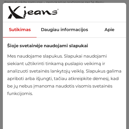
Pasimatuokite namuose – nemokamas grąžinimas per 14 dienų
Sutikimas
Daugiau informacijos
Apie
Šioje svetainėje naudojami slapukai
0
Mes naudojame slapukus. Slapukai naudojami
siekiant užtikrinti tinkamą puslapio veikimą ir
analizuoti svetainės lankytojų veiklą. Slapukus galima
apriboti arba išjungti, tačiau atkreipkite dėmesį, kad
be jų nebus įmanoma naudotis visomis svetainės
funkcijomis.