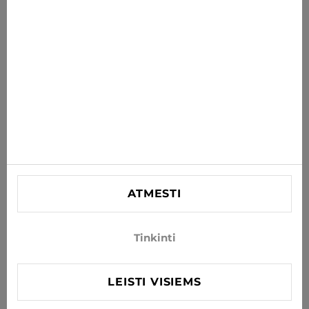
PRENUMERUOTI
Sutinku gauti naujienas ir specialius pasiūlymus el. paštu
INFORMACIJA
PAGALBA
KONTAKTINĖ
SIA "Lagra"
Reg. nr. 44103021416
ATMESTI
info@xjeans.eu
+371 256 462 62
Tinkinti
Sekite mus socialiniuose tinkluose
LEISTI VISIEMS