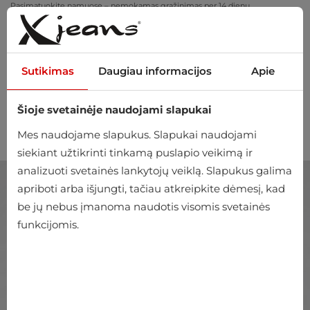
Pasimatuokite namuose – nemokamas grąžinimas per 14 dienų
Sutikimas
Daugiau informacijos
Apie
Šioje svetainėje naudojami slapukai
0
Mes naudojame slapukus. Slapukai naudojami
siekiant užtikrinti tinkamą puslapio veikimą ir
analizuoti svetainės lankytojų veiklą. Slapukus galima
apriboti arba išjungti, tačiau atkreipkite dėmesį, kad
be jų nebus įmanoma naudotis visomis svetainės
funkcijomis.