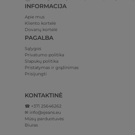
INFORMACIJA
Apie mus
Kliento kortelė
Dovanų kortelė
PAGALBA
Sąlygos
Privatumo politika​
Slapukų politika
Pristatymas ir grąžinimas​
Prisijungti​
KONTAKTINĖ
☎ +371 25646262
✉ info@xjeans.eu
Mūsų parduotuvės
Biuras