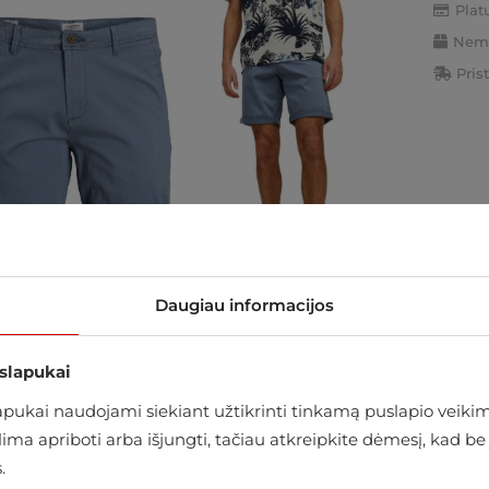
Plat
Nemo
Pris
Daugiau informacijos
 slapukai
arduotuvėje
ukai naudojami siekiant užtikrinti tinkamą puslapio veikimą
alima apriboti arba išjungti, tačiau atkreipkite dėmesį, kad
.