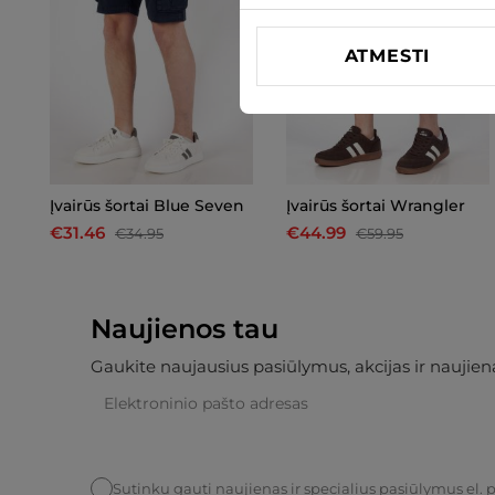
ATMESTI
Įvairūs šortai Blue Seven
Įvairūs šortai Wrangler
€31.46
€44.99
€34.95
€59.95
Naujienos tau
Gaukite naujausius pasiūlymus, akcijas ir naujiena
Sutinku gauti naujienas ir specialius pasiūlymus el. 