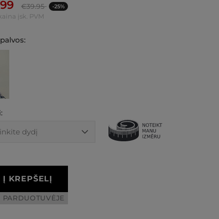
.99
€
39.95
-25%
kaina įsk. PVM
spalvos:
:
Į KREPŠELĮ
I PARDUOTUVĖJE