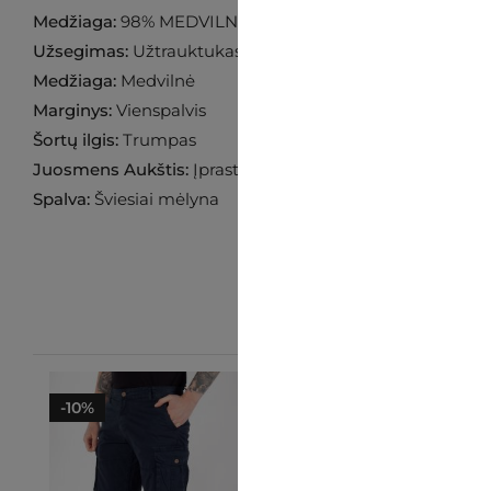
Medžiaga:
98% MEDVILNĖ 2% ELASTANAS
Užsegimas:
Užtrauktukas
Medžiaga:
Medvilnė
Marginys:
Vienspalvis
Šortų ilgis:
Trumpas
Juosmens Aukštis:
Įprastas
Spalva:
Šviesiai mėlyna
-10%
-25%