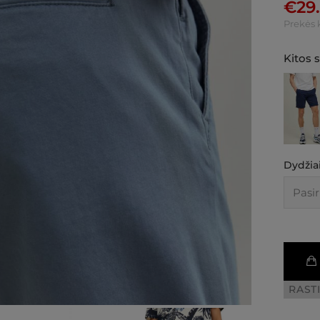
€
29
Prekės 
Kitos 
Dydžiai
RAST