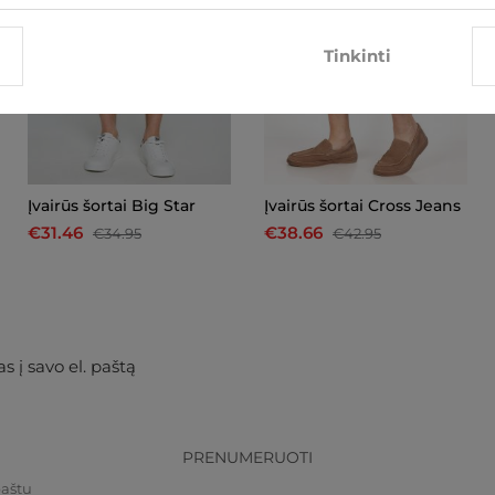
Tinkinti
Įvairūs šortai Big Star
Įvairūs šortai Cross Jeans
€31.46
€38.66
€34.95
€42.95
s į savo el. paštą
PRENUMERUOTI
paštu