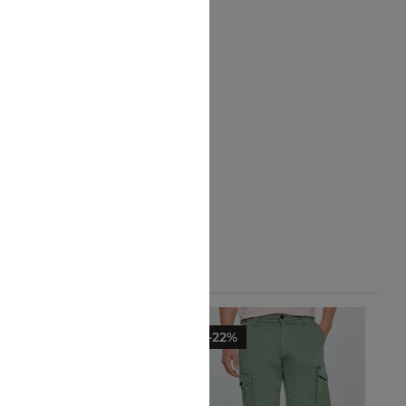
-10%
-22%