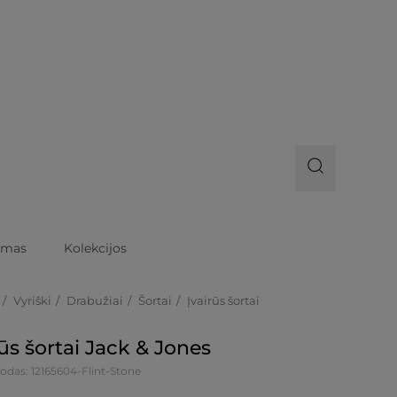
imas
Kolekcijos
Vyriški
Drabužiai
Šortai
Įvairūs šortai
rūs šortai Jack & Jones
odas: 12165604-Flint-Stone