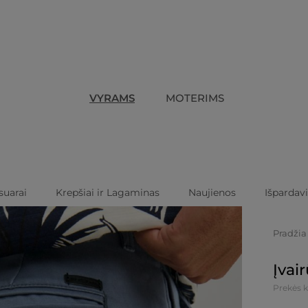
VYRAMS
MOTERIMS
suarai
Krepšiai ir Lagaminas
Naujienos
Išpardav
Pradžia
Įvai
Prekės k