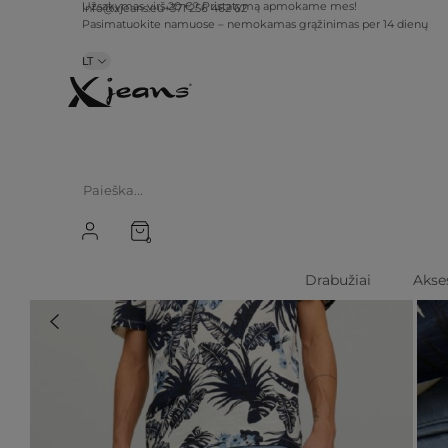
info@xjeans.eu
+371 256 462 62
Užsakymas virš 20 €? Pristatymą apmokame mes!
Pasimatuokite namuose – nemokamas grąžinimas per 14 dienų
LT
0
Drabužiai
Akse