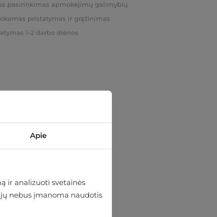
us pasirinkimas apmokejimų galimybių
kamas pristatymas ir grąžinimas
tatymas 1-2 darbo dienos
Apie
 ir analizuoti svetainės
 be jų nebus įmanoma naudotis