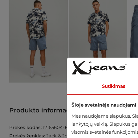
Sutikimas
Šioje svetainėje naudojami
Produkto informacija
Raskite prekę p
Mes naudojame slapukus. Slap
lankytojų veiklą. Slapukus g
Prekės kodas:
12165604-Flint-Stone
visomis svetainės funkcijomis
Prekės ženklas:
Jack & Jones