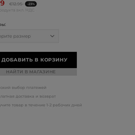
99
€
12.95
-23%
родукта вкл. НДС
ры:
ДОБАВИТЬ В КОРЗИНУ
НАЙТИ В МАГАЗИНЕ
окий выбор платежей
латная доставка и возврат
чите товар в течение 1-2 рабочих дней