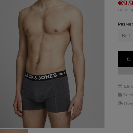
€
9.
Цена п
Разме
Шир
Бесп
Полу