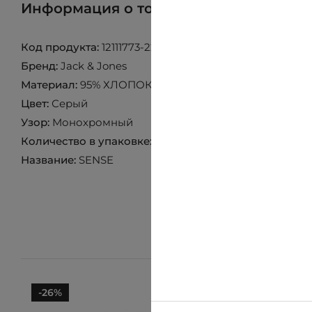
Информация о товаре
Найти товар 
Код продукта:
12111773-2299280
Бренд:
Jack & Jones
Материал:
95% ХЛОПОК 5% ЭЛАСТАН
Цвет:
Серый
Узор:
Монохромный
Количество в упаковке:
1 пара
Название:
SENSE
-26%
-26%