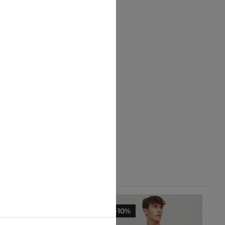
-26%
-10%