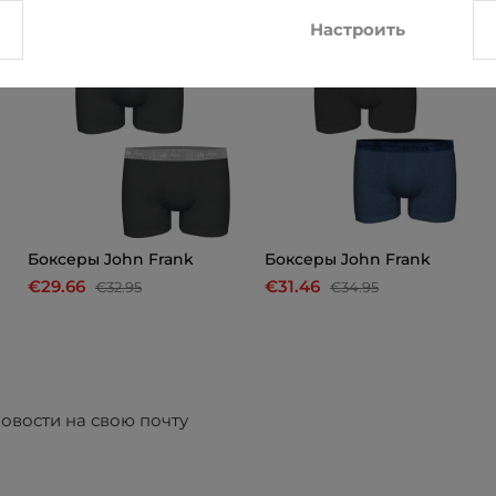
Настроить
Боксеры John Frank
Боксеры John Frank
€29.66
€31.46
€32.95
€34.95
овости на свою почту