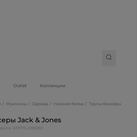
ы
Outlet
Коллекции
я
Мужчины
Одежда
Нижнее белье
Трусы-боксеры
еры Jack & Jones
дукта: 12111773-2299280