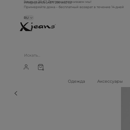
info@xjeans.eu
+371 256 462 62
Заказ от 20 €? Доставку оплачиваем мы!
Примеряйте дома – бесплатный возврат в течение 14 дней
RU
0
Одежда
Аксессуары