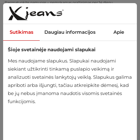
Pasimatuokite namuose – nemokamas grąžinimas per 14 dienų
Sutikimas
Daugiau informacijos
Apie
Šioje svetainėje naudojami slapukai
0
Mes naudojame slapukus. Slapukai naudojami
siekiant užtikrinti tinkamą puslapio veikimą ir
analizuoti svetainės lankytojų veiklą. Slapukus galima
apriboti arba išjungti, tačiau atkreipkite dėmesį, kad
be jų nebus įmanoma naudotis visomis svetainės
funkcijomis.