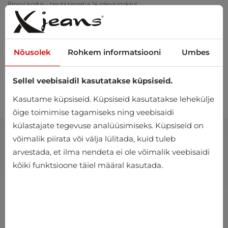
Proovi kodus – tasuta tagastus 14 päeva jooksul
Nõusolek
Rohkem informatsiooni
Umbes
Sellel veebisaidil kasutatakse küpsiseid.
0
Kasutame küpsiseid. Küpsiseid kasutatakse lehekülje
õige toimimise tagamiseks ning veebisaidi
külastajate tegevuse analüüsimiseks. Küpsiseid on
võimalik piirata või välja lülitada, kuid tuleb
arvestada, et ilma nendeta ei ole võimalik veebisaidi
kõiki funktsioone täiel määral kasutada.