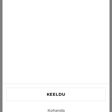
Uudised sulle
Saa uusimad pakkumised, soodustused ja uudised oma
postkasti
TELLI
Nõustun uudiste ja eripakkumiste saamisega e-postiga
INFORMATSIOON
VAJAD ABI?
Kontaktid
KEELDU
info@xjeans.eu
+371 256 462 62
Kohanda