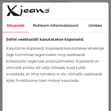
Proovi kodus – tasuta tagastus 14 päeva jooksul
Nõusolek
Rohkem informatsiooni
Umbes
Sellel veebisaidil kasutatakse küpsiseid.
0
Kasutame küpsiseid. Küpsiseid kasutatakse lehekülje
õige toimimise tagamiseks ning veebisaidi
külastajate tegevuse analüüsimiseks. Küpsiseid on
võimalik piirata või välja lülitada, kuid tuleb
arvestada, et ilma nendeta ei ole võimalik veebisaidi
kõiki funktsioone täiel määral kasutada.