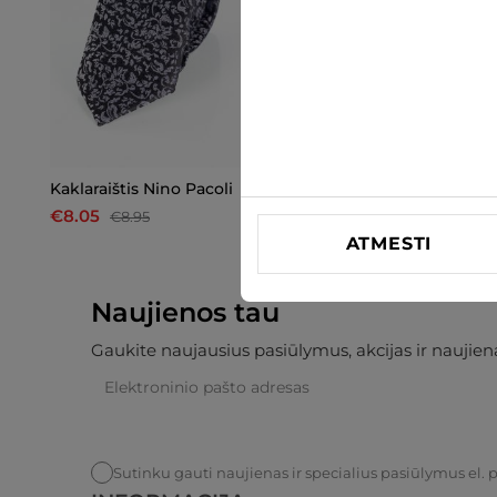
Kaklaraištis Nino Pacoli
Kaklaraištis Nino Pacoli
€8.05
€8.05
€8.95
€8.95
ATMESTI
Naujienos tau
Gaukite naujausius pasiūlymus, akcijas ir naujiena
Sutinku gauti naujienas ir specialius pasiūlymus el. 