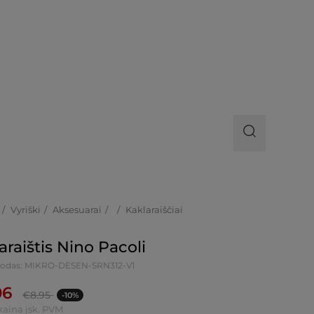
Vyriški
Aksesuarai
Kaklaraiščiai
araištis Nino Pacoli
kodas: MIKRO-DESEN-SRN312-V1
06
€
8.95
-10%
kaina įsk. PVM