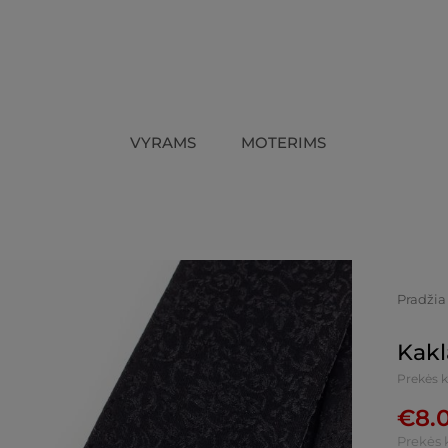
VYRAMS
MOTERIMS
Pradžia
Kakl
Prekės 
€
8.
Prekės 