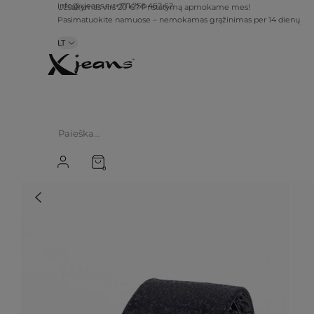
info@xjeans.eu
+371 256 462 62
Užsakymas virš 20 €? Pristatymą apmokame mes!
Pasimatuokite namuose – nemokamas grąžinimas per 14 dienų
LT
0