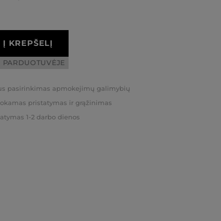
Į KREPŠELĮ
I PARDUOTUVĖJE
us pasirinkimas apmokejimų galimybių
kamas pristatymas ir grąžinimas
tatymas 1-2 darbo dienos