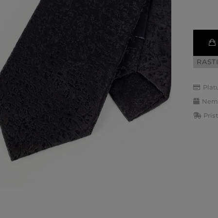
RAST
Plat
Nemo
Pris