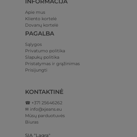
INFORMACIJA
Apie mus
Kliento kortelė
Dovanų kortelė
PAGALBA
Sąlygos
Privatumo politika​
Slapukų politika
Pristatymas ir grąžinimas​
Prisijungti​
KONTAKTINĖ
☎ +371 25646262
✉ info@xjeans.eu
Mūsų parduotuvės
Biuras
SIA "Lagra"