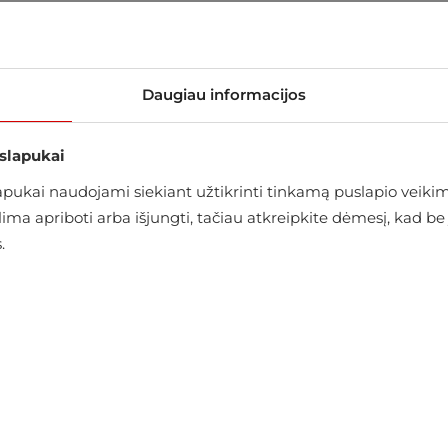
arduotuvėje
Daugiau informacijos
 slapukai
ukai naudojami siekiant užtikrinti tinkamą puslapio veikimą
alima apriboti arba išjungti, tačiau atkreipkite dėmesį, kad
.
SUSIJĘ ELEMENTAI
-10%
-10%