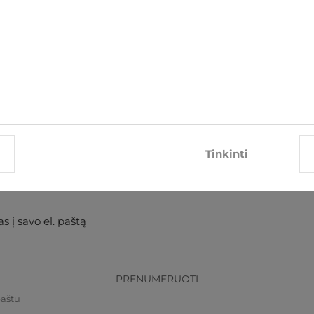
Kaklaraištis Nino Pacoli
Kaklaraištis Nino Pacoli
€8.05
€8.05
€8.95
€8.95
Tinkinti
s į savo el. paštą
PRENUMERUOTI
paštu