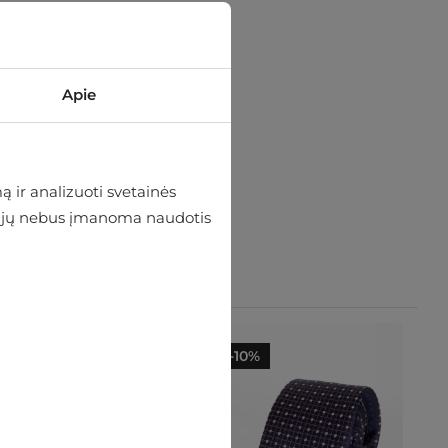
Apie
 ir analizuoti svetainės
 be jų nebus įmanoma naudotis
-10%
-10%