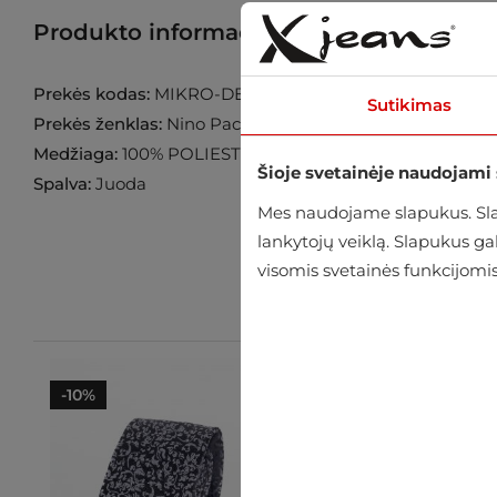
Produkto informacija
Raskite prekę p
Prekės kodas:
MIKRO-DESEN-SRN312-V1
Sutikimas
Prekės ženklas:
Nino Pacoli
Medžiaga:
100% POLIESTERIS
Šioje svetainėje naudojami
Spalva:
Juoda
Mes naudojame slapukus. Slap
lankytojų veiklą. Slapukus g
visomis svetainės funkcijomis
-10%
-10%