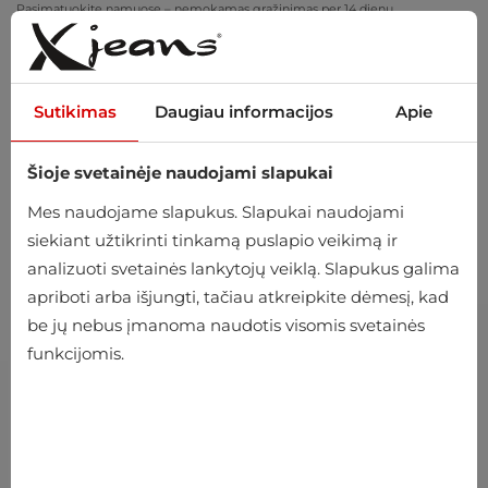
Pasimatuokite namuose – nemokamas grąžinimas per 14 dienų
Sutikimas
Daugiau informacijos
Apie
Šioje svetainėje naudojami slapukai
0
Mes naudojame slapukus. Slapukai naudojami
siekiant užtikrinti tinkamą puslapio veikimą ir
analizuoti svetainės lankytojų veiklą. Slapukus galima
apriboti arba išjungti, tačiau atkreipkite dėmesį, kad
be jų nebus įmanoma naudotis visomis svetainės
funkcijomis.