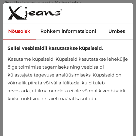
Proovi kodus – tasuta tagastus 14 päeva jooksul
Nõusolek
Rohkem informatsiooni
Umbes
Sellel veebisaidil kasutatakse küpsiseid.
0
Kasutame küpsiseid. Küpsiseid kasutatakse lehekülje
õige toimimise tagamiseks ning veebisaidi
külastajate tegevuse analüüsimiseks. Küpsiseid on
võimalik piirata või välja lülitada, kuid tuleb
arvestada, et ilma nendeta ei ole võimalik veebisaidi
kõiki funktsioone täiel määral kasutada.