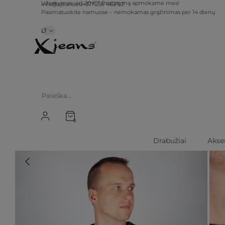
info@xjeans.eu
+371 256 462 62
Užsakymas virš 20 €? Pristatymą apmokame mes!
Pasimatuokite namuose – nemokamas grąžinimas per 14 dienų
LT
0
Drabužiai
Akse