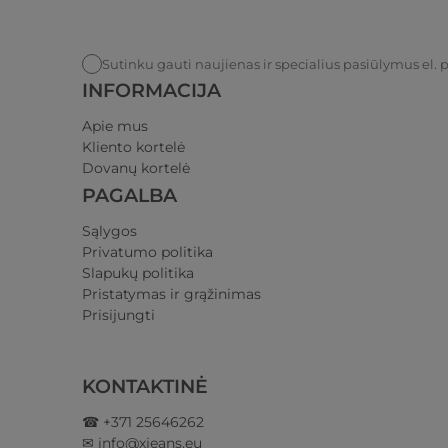
Sutinku gauti naujienas ir specialius pasiūlymus el. 
INFORMACIJA
Apie mus
Kliento kortelė
Dovanų kortelė
PAGALBA
Sąlygos
Privatumo politika​
Slapukų politika
Pristatymas ir grąžinimas​
Prisijungti​
KONTAKTINĖ
☎ +371 25646262
✉ info@xjeans.eu