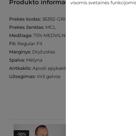
Produkto informacija
Raskite prekę p
visomis svetainės funkcijomis
Prekės kodas:
36392-GRI
Prekės ženklas:
MCL
Medžiaga:
75% MEDVILNĖ 25% POLIESTERIS
Fit:
Regular Fit
Marginys:
Dryžuotas
Spalva:
Mėlyna
Antkaklis:
Apvali apykaklė
Užsegimas:
Virš galvos
-10%
-10%