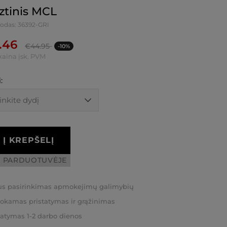
tinis MCL
kodas: 36392-GRI
.46
€
44.95
-10%
kaina įsk. PVM
:
Į KREPŠELĮ
I PARDUOTUVĖJE
us pasirinkimas apmokejimų galimybių
kamas pristatymas ir grąžinimas
tatymas 1-2 darbo dienos