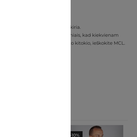
Apranga, kuri išties išsiskiria.
o rizikuoti spalvų ir formų deriniais, kad kiekvienam
i unikalų stilių. Jei ieškote kažko kitokio, ieškokite MCL.
-10%
-10%