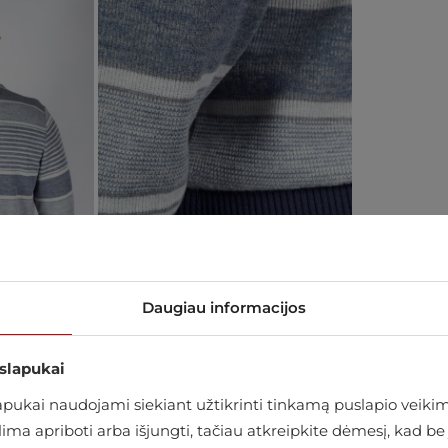
Daugiau informacijos
 slapukai
ukai naudojami siekiant užtikrinti tinkamą puslapio veikimą
alima apriboti arba išjungti, tačiau atkreipkite dėmesį, kad