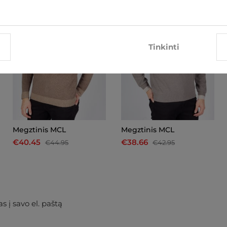
Tinkinti
Megztinis MCL
Megztinis MCL
€40.45
€38.66
€44.95
€42.95
s į savo el. paštą