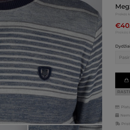
Megz
Prekės 
€
40
Prekės 
Dydžiai
RAST
Plat
Nemo
Pris