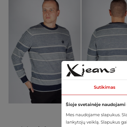
Sutikimas
Šioje svetainėje naudojami
Mes naudojame slapukus. Slap
lankytojų veiklą. Slapukus g