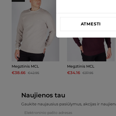
ATMESTI
Megztinis MCL
Megztinis MCL
€38.66
€34.16
€42.95
€37.95
Naujienos tau
Gaukite naujausius pasiūlymus, akcijas ir naujiena