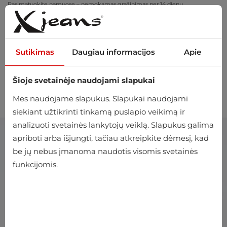
Pasimatuokite namuose – nemokamas grąžinimas per 14 dienų
Sutikimas
Daugiau informacijos
Apie
Šioje svetainėje naudojami slapukai
0
Mes naudojame slapukus. Slapukai naudojami
siekiant užtikrinti tinkamą puslapio veikimą ir
analizuoti svetainės lankytojų veiklą. Slapukus galima
apriboti arba išjungti, tačiau atkreipkite dėmesį, kad
be jų nebus įmanoma naudotis visomis svetainės
funkcijomis.