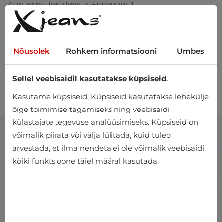
Proovi kodus – tasuta tagastus 14 päeva jooksul
Nõusolek
Rohkem informatsiooni
Umbes
Sellel veebisaidil kasutatakse küpsiseid.
0
Kasutame küpsiseid. Küpsiseid kasutatakse lehekülje
õige toimimise tagamiseks ning veebisaidi
külastajate tegevuse analüüsimiseks. Küpsiseid on
võimalik piirata või välja lülitada, kuid tuleb
arvestada, et ilma nendeta ei ole võimalik veebisaidi
kõiki funktsioone täiel määral kasutada.