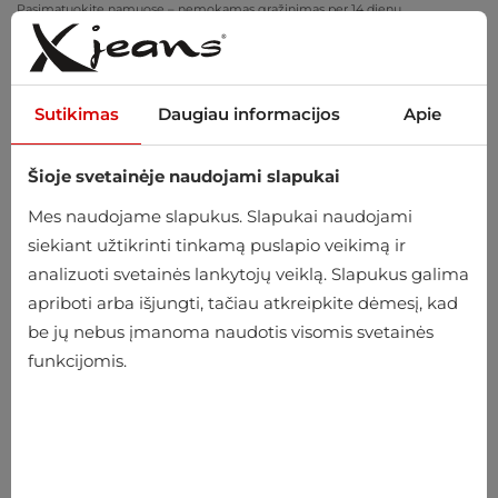
Pasimatuokite namuose – nemokamas grąžinimas per 14 dienų
Sutikimas
Daugiau informacijos
Apie
Šioje svetainėje naudojami slapukai
0
Mes naudojame slapukus. Slapukai naudojami
siekiant užtikrinti tinkamą puslapio veikimą ir
analizuoti svetainės lankytojų veiklą. Slapukus galima
apriboti arba išjungti, tačiau atkreipkite dėmesį, kad
be jų nebus įmanoma naudotis visomis svetainės
funkcijomis.