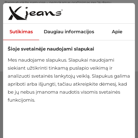
Pasimatuokite namuose – nemokamas grąžinimas per 14 dienų
Sutikimas
Daugiau informacijos
Apie
Šioje svetainėje naudojami slapukai
0
Mes naudojame slapukus. Slapukai naudojami
siekiant užtikrinti tinkamą puslapio veikimą ir
analizuoti svetainės lankytojų veiklą. Slapukus galima
apriboti arba išjungti, tačiau atkreipkite dėmesį, kad
be jų nebus įmanoma naudotis visomis svetainės
funkcijomis.