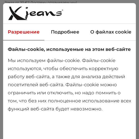
Заказ от 20 €? Доставку оплачиваем мы!
Примеряйте дома – бесплатный возврат в течение 14 дней
Разрешение
Подробнее
О файлах cookie
Файлы-cookie, используемые на этом веб-сайте
0
Мы используем файлы-cookie. Файлы-cookie
используются, чтобы обеспечить корректную
работу веб-сайта, а также для анализа действий
Главная
Мужчины
Одежда
Вязаные изделия
посетителей веб-сайта. Файлы-cookie можно
ограничить или отключить, но надо помнить о
Вязаные изделия
том, что без них полноценное использование всех
функций веб-сайта будет невозможно.
-25%
-25%