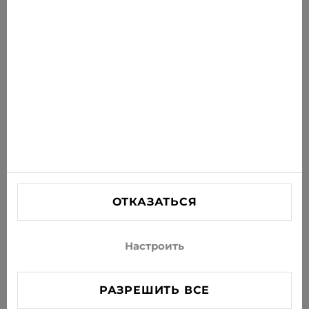
новости на свою почту
ПОДПИСАТЬСЯ
Соглашаюсь получать рассылку новостей и
специальных предложений по электронной почте
ИНФОРМАЦИЯ
ПОМОЩЬ
СВЯЗАТЬСЯ С НАМИ
ОТКАЗАТЬСЯ
info@xjeans.eu
+371 256 462 62
Настроить
Подписывайтесь на нас в соцсетях
РАЗРЕШИТЬ ВСЕ