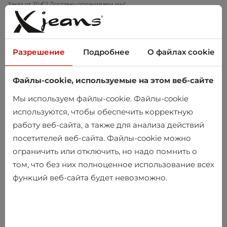
Заказ от 20 €? Доставку оплачиваем мы!
Примеряйте дома – бесплатный возврат в течение 14 дней
Разрешение
Подробнее
О файлах cookie
Файлы-cookie, используемые на этом веб-сайте
0
Мы используем файлы-cookie. Файлы-cookie
используются, чтобы обеспечить корректную
работу веб-сайта, а также для анализа действий
Главная
Мужчины
Одежда
посетителей веб-сайта. Файлы-cookie можно
ограничить или отключить, но надо помнить о
Одежда
том, что без них полноценное использование всех
функций веб-сайта будет невозможно.
-25%
-25%