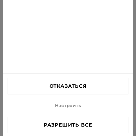
новости на свою почту
ПОДПИСАТЬСЯ
Соглашаюсь получать рассылку новостей и
специальных предложений по электронной почте
ИНФОРМАЦИЯ
ПОМОЩЬ
СВЯЗАТЬСЯ С НАМИ
ОТКАЗАТЬСЯ
info@xjeans.eu
+371 256 462 62
Настроить
Подписывайтесь на нас в соцсетях
РАЗРЕШИТЬ ВСЕ
FILTER