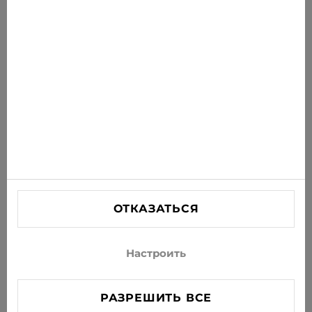
новости на свою почту
ПОДПИСАТЬСЯ
Соглашаюсь получать рассылку новостей и
специальных предложений по электронной почте
ИНФОРМАЦИЯ
ПОМОЩЬ
СВЯЗАТЬСЯ С НАМИ
ОТКАЗАТЬСЯ
info@xjeans.eu
+371 256 462 62
Настроить
Подписывайтесь на нас в соцсетях
РАЗРЕШИТЬ ВСЕ