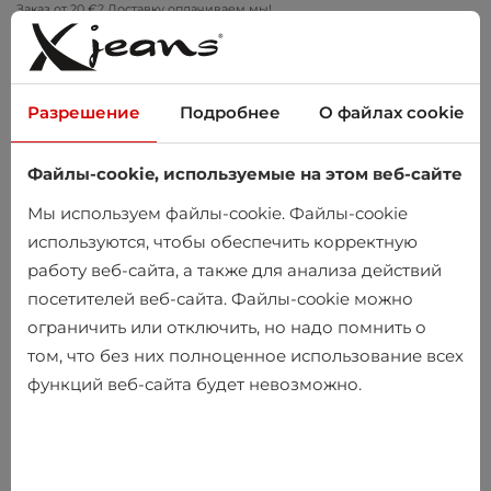
Заказ от 20 €? Доставку оплачиваем мы!
Примеряйте дома – бесплатный возврат в течение 14 дней
Разрешение
Подробнее
О файлах cookie
Файлы-cookie, используемые на этом веб-сайте
0
Мы используем файлы-cookie. Файлы-cookie
используются, чтобы обеспечить корректную
работу веб-сайта, а также для анализа действий
Главная
Мужчины
Одежда
Рубашки
посетителей веб-сайта. Файлы-cookie можно
Повседневные рубашки
ограничить или отключить, но надо помнить о
том, что без них полноценное использование всех
Повседневные рубашки
функций веб-сайта будет невозможно.
-10%
-25%