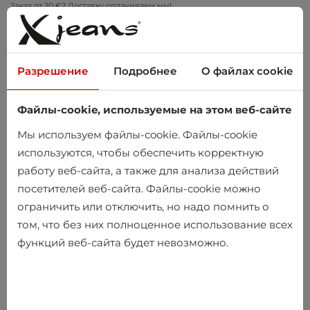
Заказ от 20 €? Доставку оплачиваем мы!
Примеряйте дома – бесплатный возврат в течение 14 дней
Разрешение
Подробнее
О файлах cookie
Файлы-cookie, используемые на этом веб-сайте
0
Мы используем файлы-cookie. Файлы-cookie
используются, чтобы обеспечить корректную
работу веб-сайта, а также для анализа действий
Главная
Мужчины
Одежда
Брюки
посетителей веб-сайта. Файлы-cookie можно
ограничить или отключить, но надо помнить о
Брюки
том, что без них полноценное использование всех
функций веб-сайта будет невозможно.
-10%
-10%