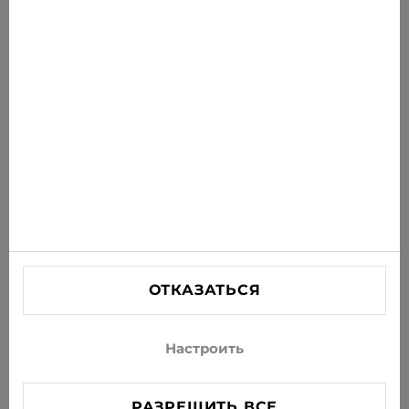
Получайте последние предложения, акции и
новости на свою почту
ПОДПИСАТЬСЯ
Соглашаюсь получать рассылку новостей и
специальных предложений по электронной почте
ИНФОРМАЦИЯ
ПОМОЩЬ
СВЯЗАТЬСЯ С НАМИ
ОТКАЗАТЬСЯ
info@xjeans.eu
+371 256 462 62
Настроить
Подписывайтесь на нас в соцсетях
РАЗРЕШИТЬ ВСЕ