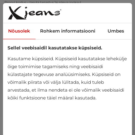
Proovi kodus – tasuta tagastus 14 päeva jooksul
Nõusolek
Rohkem informatsiooni
Umbes
Sellel veebisaidil kasutatakse küpsiseid.
0
Kasutame küpsiseid. Küpsiseid kasutatakse lehekülje
õige toimimise tagamiseks ning veebisaidi
külastajate tegevuse analüüsimiseks. Küpsiseid on
võimalik piirata või välja lülitada, kuid tuleb
arvestada, et ilma nendeta ei ole võimalik veebisaidi
kõiki funktsioone täiel määral kasutada.