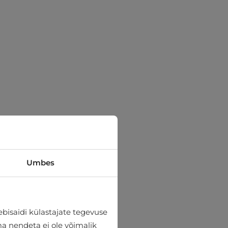
Umbes
bisaidi külastajate tegevuse
lma nendeta ei ole võimalik