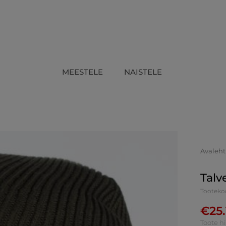
MEESTELE
NAISTELE
Avaleht
Talv
Tootekoo
€
25
Toote h