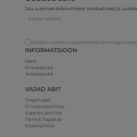
Saa uusimad pakkumised, soodustused ja uudise
Nõustun uudiste ja eripakkumiste saamisega e-post
INFORMATSIOON
Meist
Kinkekaardid
Tellijakaardid
VAJAD ABI?
Tingimused
Privaatsuspoliitika
Küpsiste poliitika
Tarne & Tagastab
Sisselogimise