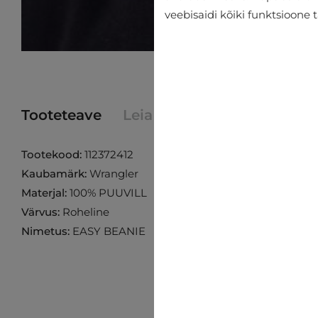
veebisaidi kõiki funktsioone 
Tooteteave
Leia toode poest
Tootekood:
112372412
Kaubamärk:
Wrangler
Materjal:
100% PUUVILL
Värvus:
Roheline
Nimetus:
EASY BEANIE