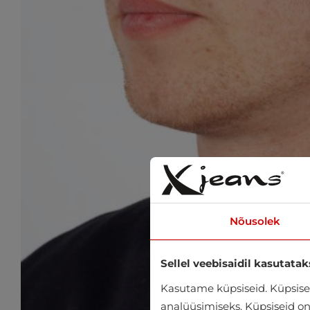
Nõusolek
Sellel veebisaidil kasutatak
Kasutame küpsiseid. Küpsisei
analüüsimiseks. Küpsiseid on v