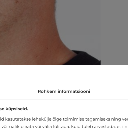
Rohkem informatsiooni
se küpsiseid.
d kasutatakse lehekülje õige toimimise tagamiseks ning vee
õimalik piirata või välja lülitada, kuid tuleb arvestada, et i