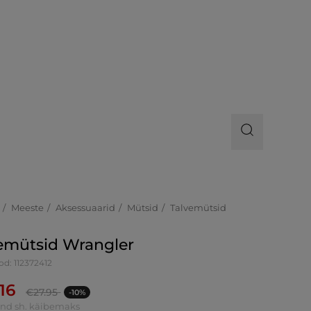
Meeste
Aksessuaarid
Mütsid
Talvemütsid
emütsid Wrangler
d: 112372412
.16
€
27.95
-10%
ind sh. käibemaks