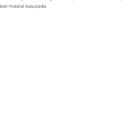
täiel määral kasutada.
KOOS SELLE TOOTEGA OSTA KA