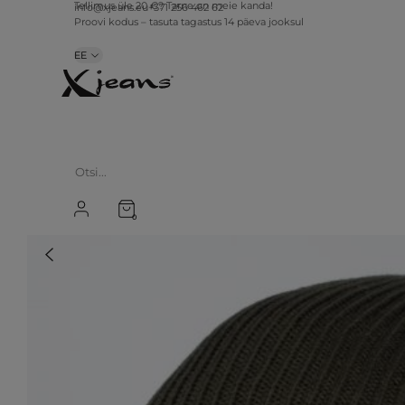
info@xjeans.eu
+371 256 462 62
Tellimus üle 20 €? Tarne on meie kanda!
Proovi kodus – tasuta tagastus 14 päeva jooksul
EE
0