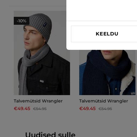
-10%
-10%
KEELDU
Talvemütsid Wrangler
Talvemütsid Wrangler
€49.45
€49.45
€54.95
€54.95
Uudised sulle