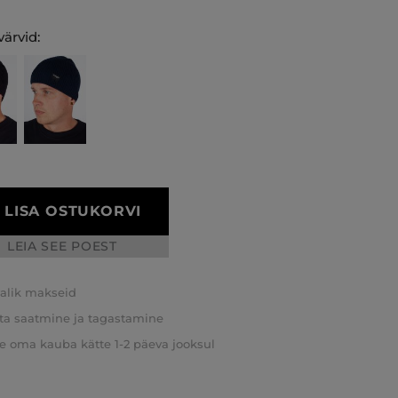
ärvid:
LISA OSTUKORVI
LEIA SEE POEST
valik makseid
ta saatmine ja tagastamine
e oma kauba kätte 1-2 päeva jooksul