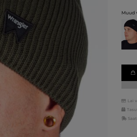
Muud v
Lai 
Tasu
Saat