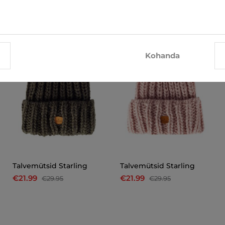
-27%
-27%
Kohanda
Talvemütsid Starling
Talvemütsid Starling
€21.99
€21.99
€29.95
€29.95