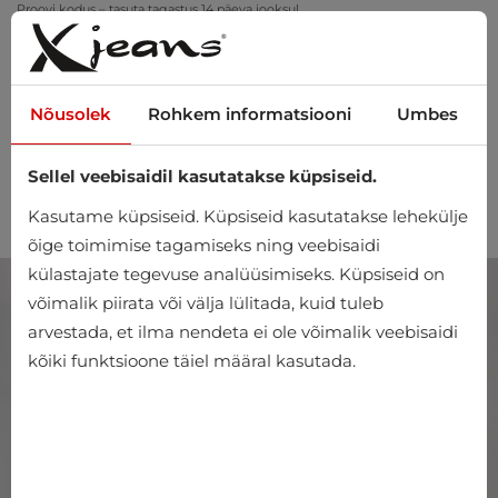
Proovi kodus – tasuta tagastus 14 päeva jooksul
Nõusolek
Rohkem informatsiooni
Umbes
Sellel veebisaidil kasutatakse küpsiseid.
0
Kasutame küpsiseid. Küpsiseid kasutatakse lehekülje
õige toimimise tagamiseks ning veebisaidi
külastajate tegevuse analüüsimiseks. Küpsiseid on
võimalik piirata või välja lülitada, kuid tuleb
arvestada, et ilma nendeta ei ole võimalik veebisaidi
kõiki funktsioone täiel määral kasutada.