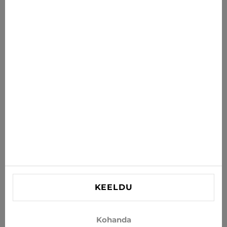
Uudised sulle
Saa uusimad pakkumised, soodustused ja uudised oma
postkasti
TELLI
Nõustun uudiste ja eripakkumiste saamisega e-postiga
INFORMATSIOON
VAJAD ABI?
Kontaktid
KEELDU
info@xjeans.eu
+371 256 462 62
Kohanda