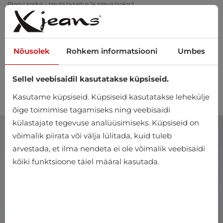
Proovi kodus – tasuta tagastus 14 päeva jooksul
Nõusolek
Rohkem informatsiooni
Umbes
Sellel veebisaidil kasutatakse küpsiseid.
0
Kasutame küpsiseid. Küpsiseid kasutatakse lehekülje
õige toimimise tagamiseks ning veebisaidi
külastajate tegevuse analüüsimiseks. Küpsiseid on
võimalik piirata või välja lülitada, kuid tuleb
arvestada, et ilma nendeta ei ole võimalik veebisaidi
kõiki funktsioone täiel määral kasutada.