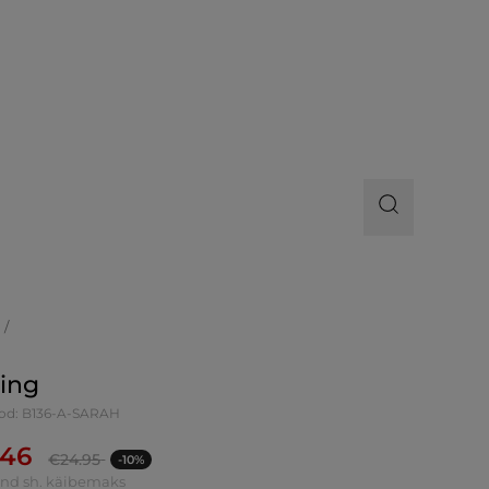
ling
od: B136-A-SARAH
.46
€
24.95
-10%
ind sh. käibemaks