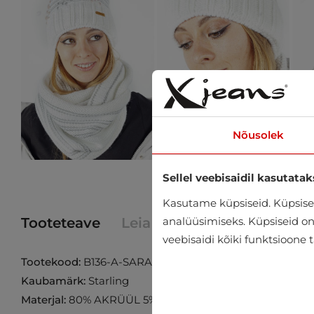
Nõusolek
Sellel veebisaidil kasutatak
Kasutame küpsiseid. Küpsisei
analüüsimiseks. Küpsiseid on v
Tooteteave
Leia toode poest
veebisaidi kõiki funktsioone 
Tootekood:
B136-A-SARAH
Kaubamärk:
Starling
Materjal:
80% AKRÜÜL 5% ALPAKA VILL 10% VILL 5% V