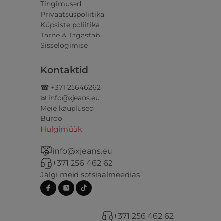
Tingimused
Privaatsuspoliitika
Küpsiste poliitika
Tarne & Tagastab
Sisselogimise
Kontaktid
☎ +371 25646262
✉ info@xjeans.eu
Meie kauplused
Büroo
Hulgimüük
info@xjeans.eu
+371 256 462 62
Jälgi meid sotsiaalmeedias
+371 256 462 62