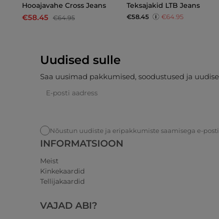
Hooajavahe Cross Jeans
Teksajakid LTB Jeans
€58.45
€64.95
€58.45
€64.95
Uudised sulle
Saa uusimad pakkumised, soodustused ja uudise
Nõustun uudiste ja eripakkumiste saamisega e-post
INFORMATSIOON
Meist
Kinkekaardid
Tellijakaardid
VAJAD ABI?