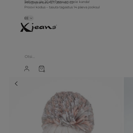
info@xjeans.eu
+371 256 462 62
Tellimus üle 20 €? Tarne on meie kanda!
Proovi kodus – tasuta tagastus 14 päeva jooksul
EE
0