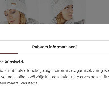
Rohkem informatsiooni
se küpsiseid.
d kasutatakse lehekülje õige toimimise tagamiseks ning vee
õimalik piirata või välja lülitada, kuid tuleb arvestada, et i
täiel määral kasutada.
ISKOOS