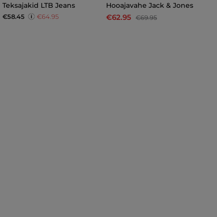
Teksajakid LTB Jeans
Hooajavahe Jack & Jones
H
€58.45
€64.95
€62.95
€
€69.95