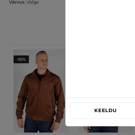
Värvus:
Valge
-10%
KEELDU