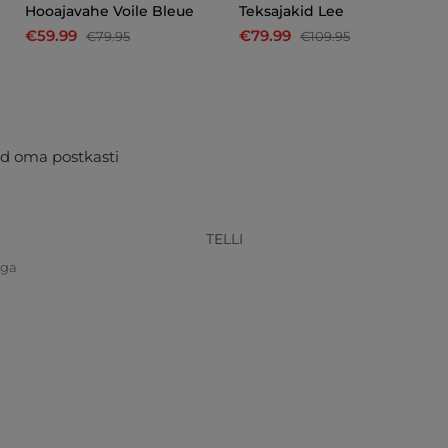
Hooajavahe Voile Bleue
Teksajakid Lee
€59.99
€79.99
€79.95
€109.95
d oma postkasti
TELLI
iga