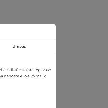
Umbes
bisaidi külastajate tegevuse
lma nendeta ei ole võimalik