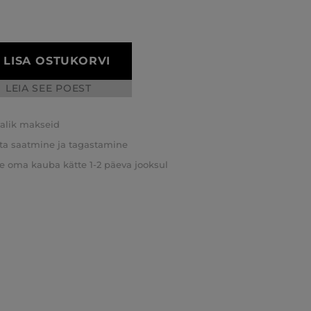
LISA OSTUKORVI
LEIA SEE POEST
valik makseid
ta saatmine ja tagastamine
e oma kauba kätte 1-2 päeva jooksul